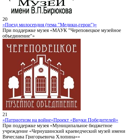
20
«Поезд милосердия (тема "Медики-герои")»
При поддержке музея «МАУК "Череповецкое музейное
объединение"»
21
«Патриотизм на войне»
Проект «Внуки Победителей»
При поддержке музея «Муниципальное бюджетное
учреждение «Чернушинский краеведческий музей имени
Вячеслава Григорьевича Хлопина»»