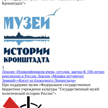
Кронштадта"»
3
Лекция «Нонконформизм вчера, сегодня, завтра»
К 100-летию
революции в России Лекция «Моряки штурмуют
Зимний»
«Кисет из блокадного Ленинграда»
При поддержке музея «Федеральное государственное
бюджетное учреждение культуры "Государственный музей
политической истории России"»