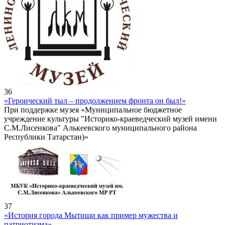
36
«Героический тыл – продолжением фронта он был!»
При поддержке музея «Муниципальное бюджетное
учреждение культуры "Историко-краеведческий музей имени
С.М.Лисенкова" Алькеевского муниципального района
Республики Татарстан)»
37
«История города Мытищи как пример мужества и
патриотизма»