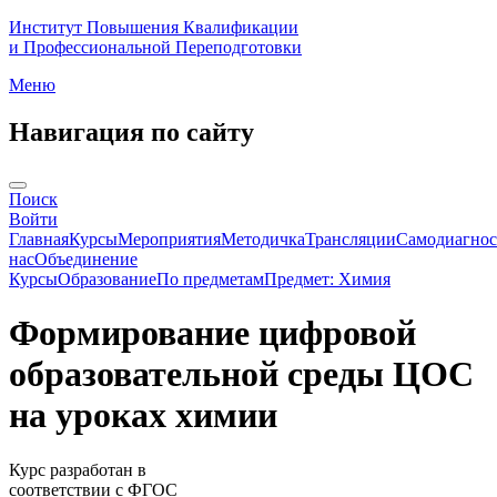
Институт Повышения Квалификации
и Профессиональной Переподготовки
Меню
Навигация по сайту
Поиск
Войти
Главная
Курсы
Мероприятия
Методичка
Трансляции
Самодиагнос
нас
Объединение
Курсы
Образование
По предметам
Предмет: Химия
Формирование цифровой
образовательной среды ЦОС
на уроках химии
Курс разработан в
соответствии с ФГОС