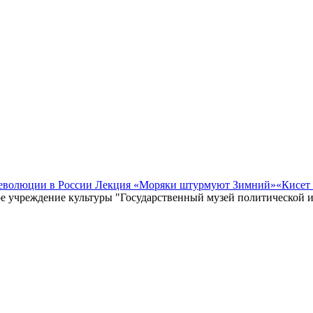
революции в России Лекция «Моряки штурмуют Зимний»
«Кисет
е учреждение культуры "Государственный музей политической 