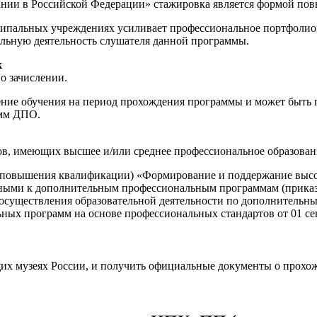
ании в Российской Федерации» стажировка является формой по
пальных учреждениях усиливает профессиональное портфолио, 
льную деятельность слушателя данной программы.
к
о зачислении.
е обучения на период прохождения программы и может быть пр
амм ДПО.
ов, имеющих высшее и/или среднее профессиональное образован
я (повышения квалификации) «Формирование и поддержание в
нными к дополнительным профессиональным программам (приказ 
и осуществления образовательной деятельности по дополнител
ых программ на основе профессиональных стандартов от 01 сент
щих музеях России, и получить официальные документы о прохо