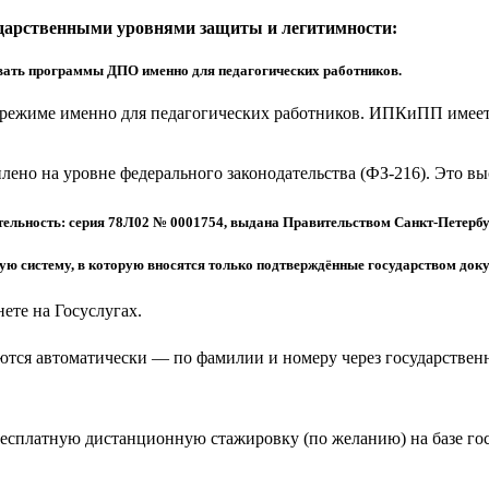
ударственными уровнями защиты и легитимности:
ать программы ДПО именно для педагогических работников.
режиме именно для педагогических работников. ИПКиПП имеет 
еплено на уровне федерального законодательства (ФЗ-216). Это 
ельность: серия 78Л02 № 0001754, выдана Правительством Санкт-Петербу
 систему, в которую вносятся только подтверждённые государством доку
ете на Госуслугах.
тся автоматически — по фамилии и номеру через государствен
бесплатную дистанционную стажировку (по желанию) на базе г