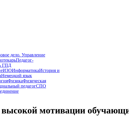
овое дело. Управление
иотекарь
Педагог-
ь ГПД
ие
ИЗО
Информатика
История и
а
Немецкий язык
огия
Физика
Физическая
циальный педагог
СПО
единение
 высокой мотивации обучающ