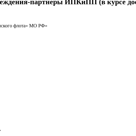
реждения-партнеры ИПКиПП (в курсе до
нского флота» МО РФ»
»