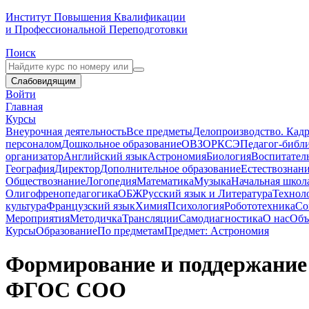
Институт Повышения Квалификации
и Профессиональной Переподготовки
Поиск
Слабовидящим
Войти
Главная
Курсы
Внеурочная деятельность
Все предметы
Делопроизводство. Кадр
персоналом
Дошкольное образование
ОВЗ
ОРКСЭ
Педагог-библ
организатор
Английский язык
Астрономия
Биология
Воспитател
География
Директор
Дополнительное образование
Естествознан
Обществознание
Логопедия
Математика
Музыка
Начальная школ
Олигофренопедагогика
ОБЖ
Русский язык и Литература
Технол
культура
Французский язык
Химия
Психология
Робототехника
Со
Мероприятия
Методичка
Трансляции
Самодиагностика
О нас
Объ
Курсы
Образование
По предметам
Предмет: Астрономия
Формирование и поддержание
ФГОС СОО