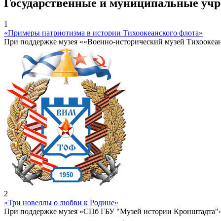
Государственные и муниципальные уч
1
«Примеры патриотизма в истории Тихоокеанского флота»
При поддержке музея ««Военно-исторический музей Тихоокеа
2
«Три новеллы о любви к Родине»
При поддержке музея «СПб ГБУ "Музей истории Кронштадта"