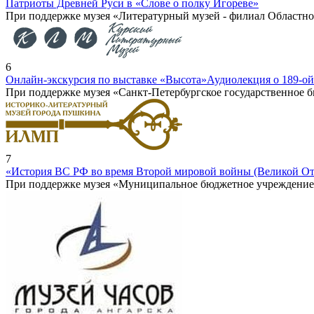
Патриоты Древней Руси в «Слове о полку Игореве»
При поддержке музея «Литературный музей - филиал Областно
6
Онлайн-экскурсия по выставке «Высота»
Аудиолекция о 189-ои
При поддержке музея «Санкт-Петербургское государственное
7
«История ВС РФ во время Второй мировой войны (Великой От
При поддержке музея «Муниципальное бюджетное учреждение к