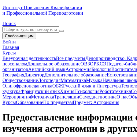
Институт Повышения Квалификации
и Профессиональной Переподготовки
Поиск
Слабовидящим
Войти
Главная
Курсы
Внеурочная деятельность
Все предметы
Делопроизводство. Кадр
персоналом
Дошкольное образование
ОВЗ
ОРКСЭ
Педагог-библ
организатор
Английский язык
Астрономия
Биология
Воспитател
География
Директор
Дополнительное образование
Естествознан
Обществознание
Логопедия
Математика
Музыка
Начальная школ
Олигофренопедагогика
ОБЖ
Русский язык и Литература
Технол
культура
Французский язык
Химия
Психология
Робототехника
Со
Мероприятия
Методичка
Трансляции
Самодиагностика
О нас
Объ
Курсы
Образование
По предметам
Предмет: Астрономия
Предоставление информации о
изучения астрономии в других