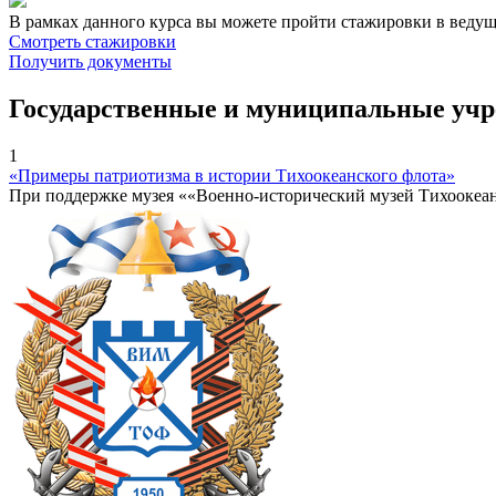
В рамках данного курса вы можете пройти стажировки в веду
Смотреть стажировки
Получить документы
Государственные и муниципальные уч
1
«Примеры патриотизма в истории Тихоокеанского флота»
При поддержке музея ««Военно-исторический музей Тихоокеа