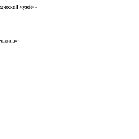
едческий музей»»
Пушкина»»