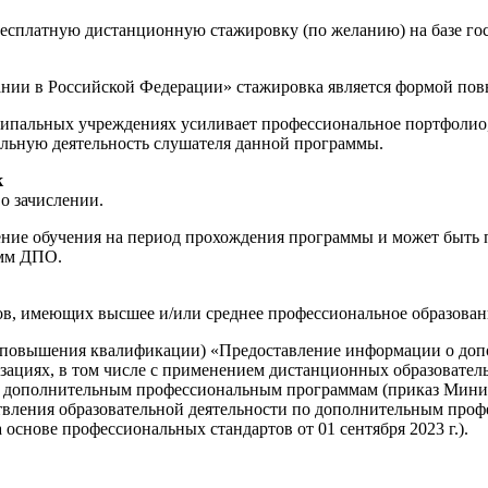
бесплатную дистанционную стажировку (по желанию) на базе г
ании в Российской Федерации» стажировка является формой по
пальных учреждениях усиливает профессиональное портфолио, 
льную деятельность слушателя данной программы.
к
о зачислении.
е обучения на период прохождения программы и может быть пр
амм ДПО.
ов, имеющих высшее и/или среднее профессиональное образован
(повышения квалификации) «Предоставление информации о доп
низациях, в том числе с применением дистанционных образов
к дополнительным профессиональным программам (приказ Минист
ствления образовательной деятельности по дополнительным пр
снове профессиональных стандартов от 01 сентября 2023 г.).