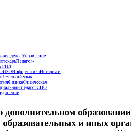
овое дело. Управление
иотекарь
Педагог-
ь ГПД
ие
ИЗО
Информатика
История и
а
Немецкий язык
огия
Физика
Физическая
циальный педагог
СПО
единение
 дополнительном образовании,
 образовательных и иных орган