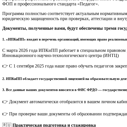
ФОП и профессионального стандарта «Педагог».
Программа полностью соответствует актуальным нормативным 
юридическую защищенность при проверках, аттестации и внут
Документы, полученные вами, будут обеспечены тремя гос
1.
«ИПКиПП» входит в перечень организаций, имеющих право реализовыв
С марта 2026 года ИПКиПП работает в специальном правовом 
Инновационного научно-технологического центра (ИНТЦ)
👉 С 1 сентября 2025 года наше право обучать педагогов закр
2.
ИПКиПП обладает государственной лицензией на образовательную деят
3.
Все данные ваших документов вносятся в ФИС ФРДО — государственную
👉 Документ автоматически отобразится в вашем личном кабин
👉 При проверке ваши документы об образовании подтверждаю
🇷🇺
Практическая подготовка и стажировка