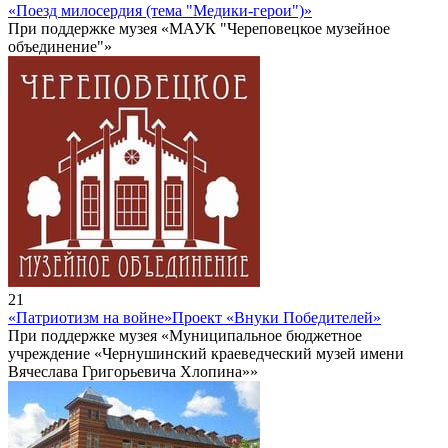
«Поезд милосердия (тема "Медики-герои")»
При поддержке музея «МАУК "Череповецкое музейное
объединение"»
21
«Патриотизм на войне»
Проект «Внуки Победителей»
При поддержке музея «Муниципальное бюджетное
учреждение «Чернушинский краеведческий музей имени
Вячеслава Григорьевича Хлопина»»