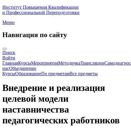
Институт Повышения Квалификации
и Профессиональной Переподготовки
Меню
Навигация по сайту
Поиск
Войти
Главная
Курсы
Мероприятия
Методичка
Трансляции
Самодиагнос
нас
Объединение
Курсы
Образование
По предметам
Все предметы
Внедрение и реализация
целевой модели
наставничества
педагогических работников