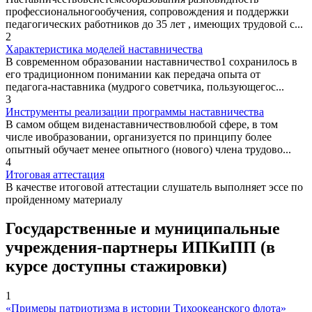
профессиональногообучения, сопровождения и поддержки
педагогических работников до 35 лет , имеющих трудовой с...
2
Характеристика моделей наставничества
В современном образовании наставничество1 сохранилось в
его традиционном понимании как передача опыта от
педагога-наставника (мудрого советчика, пользующегос...
3
Инструменты реализации программы наставничества
В самом общем виденаставничествовлюбой сфере, в том
числе ивобразовании, организуется по принципу более
опытный обучает менее опытного (нового) члена трудово...
4
Итоговая аттестация
В качестве итоговой аттестации слушатель выполняет эссе по
пройденному материалу
Государственные и муниципальные
учреждения-партнеры ИПКиПП (в
курсе доступны стажировки)
1
«Примеры патриотизма в истории Тихоокеанского флота»