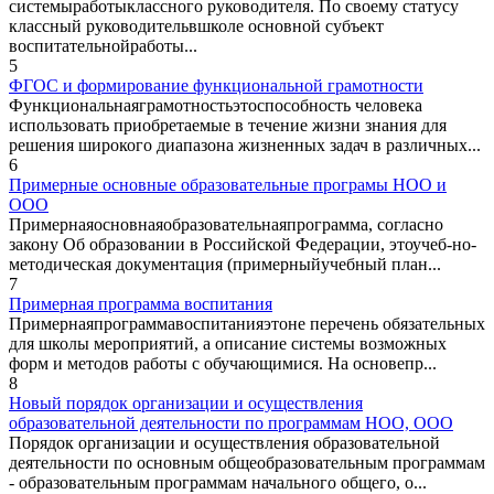
системыработыклассного руководителя. По своему статусу
классный руководительвшколе основной субъект
воспитательнойработы...
5
ФГОС и формирование функциональной грамотности
Функциональнаяграмотностьэтоспособность человека
использовать приобретаемые в течение жизни знания для
решения широкого диапазона жизненных задач в различных...
6
Примерные основные образовательные програмы НОО и
ООО
Примернаяосновнаяобразовательнаяпрограмма, согласно
закону Об образовании в Российской Федерации, этоучеб-но-
методическая документация (примерныйучебный план...
7
Примерная программа воспитания
Примернаяпрограммавоспитанияэтоне перечень обязательных
для школы мероприятий, а описание системы возможных
форм и методов работы с обучающимися. На основепр...
8
Новый порядок организации и осуществления
образовательной деятельности по программам НОО, ООО
Порядок организации и осуществления образовательной
деятельности по основным общеобразовательным программам
- образовательным программам начального общего, о...