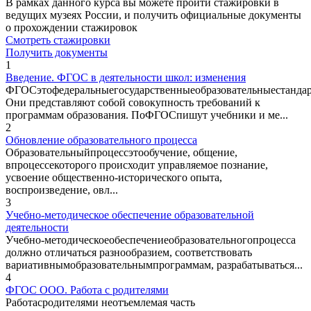
В рамках данного курса вы можете пройти стажировки в
ведущих музеях России, и получить официальные документы
о прохождении стажировок
Смотреть стажировки
Получить документы
1
Введение. ФГОС в деятельности школ: изменения
ФГОСэтофедеральныегосударственныеобразовательныестандар
Они представляют собой совокупность требований к
программам образования. ПоФГОСпишут учебники и ме...
2
Обновление образовательного процесса
Образовательныйпроцессэтообучение, общение,
впроцессекоторого происходит управляемое познание,
усвоение общественно-исторического опыта,
воспроизведение, овл...
3
Учебно-методическое обеспечение образовательной
деятельности
Учебно-методическоеобеспечениеобразовательногопроцесса
должно отличаться разнообразием, соответствовать
вариативнымобразовательнымпрограммам, разрабатываться...
4
ФГОС ООО. Работа с родителями
Работасродителями неотъемлемая часть