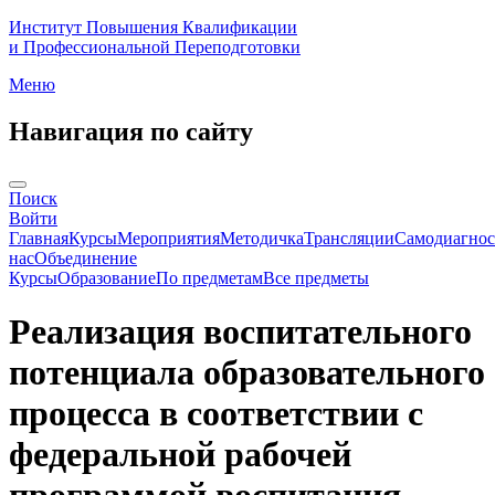
Институт Повышения Квалификации
и Профессиональной Переподготовки
Меню
Навигация по сайту
Поиск
Войти
Главная
Курсы
Мероприятия
Методичка
Трансляции
Самодиагнос
нас
Объединение
Курсы
Образование
По предметам
Все предметы
Реализация воспитательного
потенциала образовательного
процесса в соответствии с
федеральной рабочей