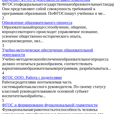
ФГОСэтофедеральныегосударственныеобразовательныестандар
Они представляют собой совокупность требований к
программам образования. ПоФГОСпишут учебники и ме...
2
Обновление образовательного процесса
Образовательныйпроцессэтообучение, общение,
впроцессекоторого происходит управляемое познание,
усвоение общественно-исторического опыта,
воспроизведение, овл...
3
Учебно-методическое обеспечение образовательной
деятельности
Учебно-методическоеобеспечениеобразовательногопроцесса
должно отличаться разнообразием, соответствовать
вариативнымобразовательнымпрограммам, разрабатываться...
4
ФГОС ООО. Работа с родителями
Работасродителями неотъемлемая часть
системыработыклассного руководителя. По своему статусу
классный руководительвшколе основной субъект
воспитательнойработы...
5
ФГОС и формирование функциональной грамотности
Функциональнаяграмотностьэтоспособность человека