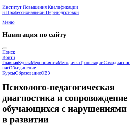
Институт Повышения Квалификации
и Профессиональной Переподготовки
Меню
Навигация по сайту
Поиск
Войти
Главная
Курсы
Мероприятия
Методичка
Трансляции
Самодиагнос
нас
Объединение
Курсы
Образование
ОВЗ
Психолого-педагогическая
диагностика и сопровождение
обучающихся с нарушениями
в развитии