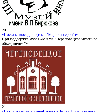
20
«Поезд милосердия (тема "Медики-герои")»
При поддержке музея «МАУК "Череповецкое музейное
объединение"»
21
«Патриотизм на войне»
Проект «Внуки Победителей»