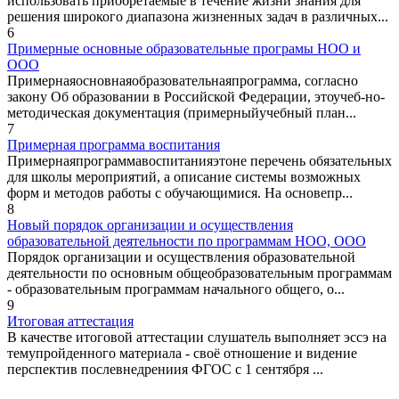
использовать приобретаемые в течение жизни знания для
решения широкого диапазона жизненных задач в различных...
6
Примерные основные образовательные програмы НОО и
ООО
Примернаяосновнаяобразовательнаяпрограмма, согласно
закону Об образовании в Российской Федерации, этоучеб-но-
методическая документация (примерныйучебный план...
7
Примерная программа воспитания
Примернаяпрограммавоспитанияэтоне перечень обязательных
для школы мероприятий, а описание системы возможных
форм и методов работы с обучающимися. На основепр...
8
Новый порядок организации и осуществления
образовательной деятельности по программам НОО, ООО
Порядок организации и осуществления образовательной
деятельности по основным общеобразовательным программам
- образовательным программам начального общего, о...
9
Итоговая аттестация
В качестве итоговой аттестации слушатель выполняет эссэ на
темупройденного материала - своё отношение и видение
перспектив послевнедрениия ФГОС с 1 сентября ...