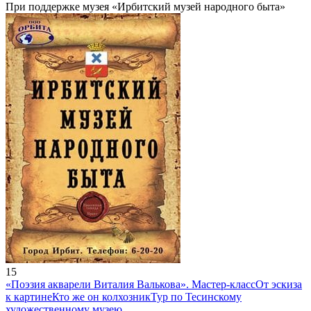
При поддержке музея «Ирбитский музей народного быта»
15
«Поэзия акварели Виталия Валькова». Мастер-класс
От эскиза
к картине
Кто же он колхозник
Тур по Тесинскому
художественному музею