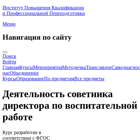
Институт Повышения Квалификации
и Профессиональной Переподготовки
Меню
Навигация по сайту
Поиск
Войти
Главная
Курсы
Мероприятия
Методичка
Трансляции
Самодиагнос
нас
Объединение
Курсы
Образование
По предметам
Все предметы
Деятельность советника
директора по воспитательной
работе
Курс разработан в
соответствии с ФГОС