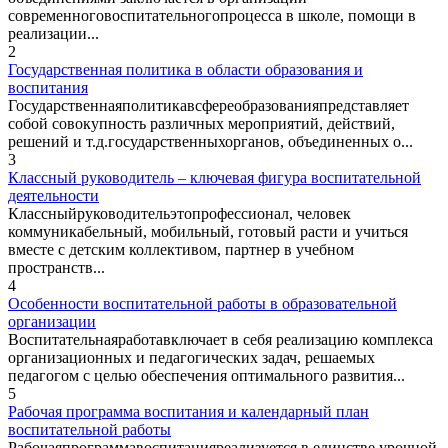
современноговоспитательногопроцесса в школе, помощи в
реализации...
2
Государственная политика в области образования и
воспитания
Государственнаяполитикавсфереобразованияпредставляет
собой совокупность различных мероприятий, действий,
решений и т.д.государственныхорганов, объединенных о...
3
Классный руководитель – ключевая фигура воспитательной
деятельности
Классныйруководительэтопрофессионал, человек
коммуникабельный, мобильный, готовый расти и учиться
вместе с детским коллективом, партнер в учебном
пространств...
4
Особенности воспитательной работы в образовательной
организации
Воспитательнаяработавключает в себя реализацию комплекса
организационных и педагогических задач, решаемых
педагогом с целью обеспечения оптимального развития...
5
Рабочая программа воспитания и календарный план
воспитательной работы
Рабочаяпрограммавоспитанияреализуется в единстве урочной