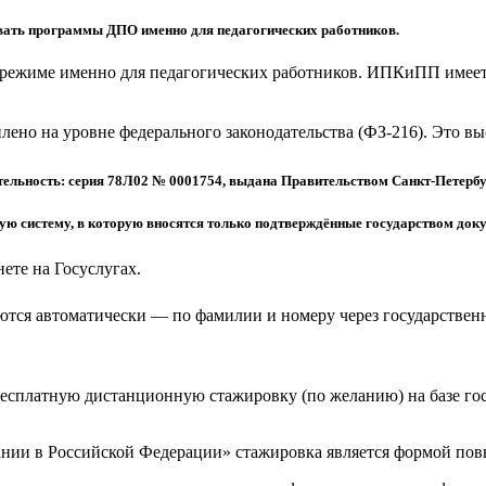
ать программы ДПО именно для педагогических работников.
режиме именно для педагогических работников. ИПКиПП имеет 
еплено на уровне федерального законодательства (ФЗ-216). Это 
ельность: серия 78Л02 № 0001754, выдана Правительством Санкт-Петербу
 систему, в которую вносятся только подтверждённые государством доку
ете на Госуслугах.
тся автоматически — по фамилии и номеру через государствен
бесплатную дистанционную стажировку (по желанию) на базе г
ании в Российской Федерации» стажировка является формой по