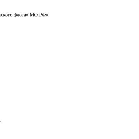
нского флота» МО РФ»
»