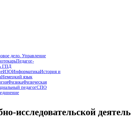
овое дело. Управление
иотекарь
Педагог-
ь ГПД
ие
ИЗО
Информатика
История и
а
Немецкий язык
огия
Физика
Физическая
циальный педагог
СПО
единение
бно-исследовательской деяте