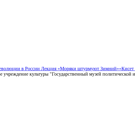
революции в России Лекция «Моряки штурмуют Зимний»
«Кисет
е учреждение культуры "Государственный музей политической 