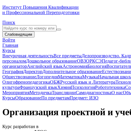
Институт Повышения Квалификации
и Профессиональной Переподготовки
Поиск
Слабовидящим
Войти
Главная
Курсы
Внеурочная деятельность
Все предметы
Делопроизводство. Кадр
персоналом
Дошкольное образование
ОВЗ
ОРКСЭ
Педагог-библ
организатор
Английский язык
Астрономия
Биология
Воспитател
География
Директор
Дополнительное образование
Естествознан
Обществознание
Логопедия
Математика
Музыка
Начальная школ
Олигофренопедагогика
ОБЖ
Русский язык и Литература
Технол
культура
Французский язык
Химия
Психология
Робототехника
Со
Мероприятия
Методичка
Трансляции
Самодиагностика
О нас
Объ
Курсы
Образование
По предметам
Предмет: ИЗО
Организация проектной и уче
Курс разработан в