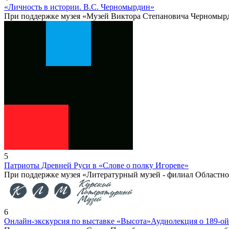
«Личность в истории. В.С. Черномырдин»
При поддержке музея «Музей Виктора Степановича Черномыр
5
Патриоты Древней Руси в «Слове о полку Игореве»
При поддержке музея «Литературный музей - филиал Областно
6
Онлайн-экскурсия по выставке «Высота»
Аудиолекция о 189-ои