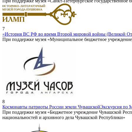
При поддержке музея «Санкт-Петербургское государственное
7
«История ВС РФ во время Второй мировой войны (Великой От
При поддержке музея «Муниципальное бюджетное учреждение к
8
Космонавты патриоты России земли Чувашской
Экскурсия по 
При поддержке музея «Бюджетное учреждение Чувашской Респ
национальностей и архивного дела Чувашской Республики»