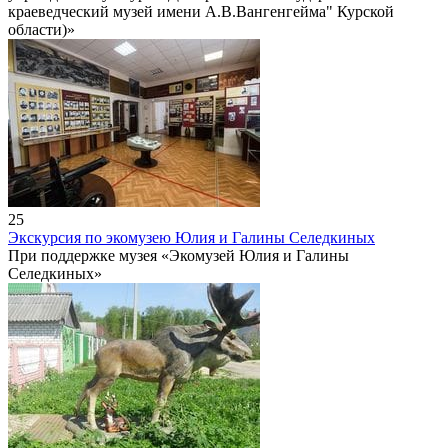
краеведческий музей имени А.В.Вангенгейма" Курской
области)»
25
Экскурсия по экомузею Юлия и Галины Селедкиных
При поддержке музея «Экомузей Юлия и Галины
Селедкиных»