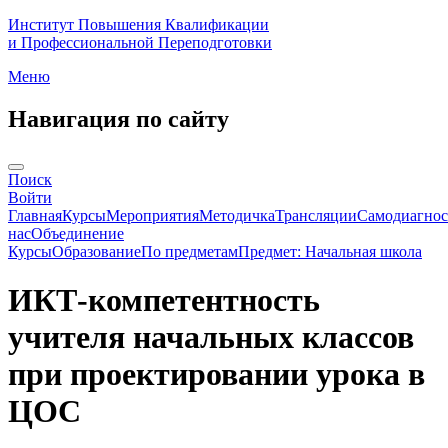
Институт Повышения Квалификации
и Профессиональной Переподготовки
Меню
Навигация по сайту
Поиск
Войти
Главная
Курсы
Мероприятия
Методичка
Трансляции
Самодиагнос
нас
Объединение
Курсы
Образование
По предметам
Предмет: Начальная школа
ИКТ-компетентность
учителя начальных классов
при проектировании урока в
ЦОС