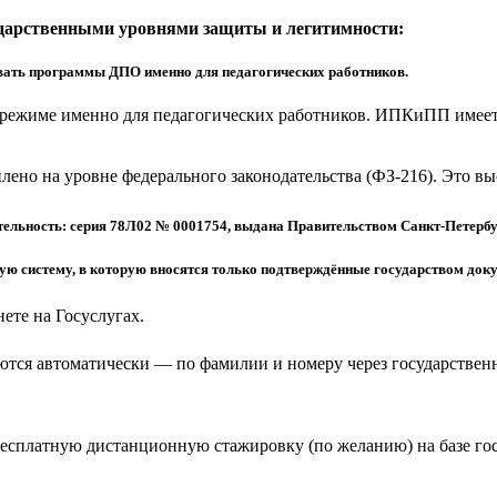
ударственными уровнями защиты и легитимности:
ать программы ДПО именно для педагогических работников.
режиме именно для педагогических работников. ИПКиПП имеет 
еплено на уровне федерального законодательства (ФЗ-216). Это 
ельность: серия 78Л02 № 0001754, выдана Правительством Санкт-Петербу
 систему, в которую вносятся только подтверждённые государством доку
ете на Госуслугах.
тся автоматически — по фамилии и номеру через государствен
бесплатную дистанционную стажировку (по желанию) на базе г