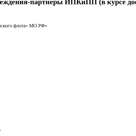
реждения-партнеры ИПКиПП (в курсе до
нского флота» МО РФ»
»