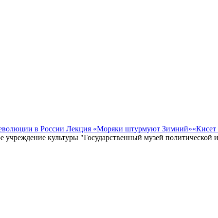
революции в России Лекция «Моряки штурмуют Зимний»
«Кисет
е учреждение культуры "Государственный музей политической 