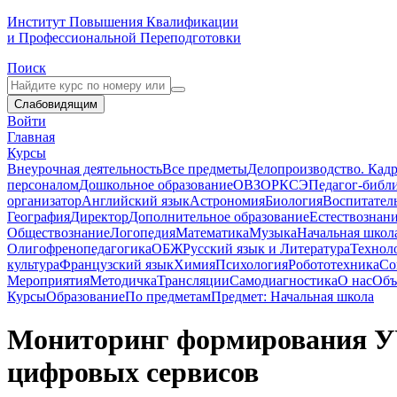
Институт Повышения Квалификации
и Профессиональной Переподготовки
Поиск
Слабовидящим
Войти
Главная
Курсы
Внеурочная деятельность
Все предметы
Делопроизводство. Кадр
персоналом
Дошкольное образование
ОВЗ
ОРКСЭ
Педагог-библ
организатор
Английский язык
Астрономия
Биология
Воспитател
География
Директор
Дополнительное образование
Естествознан
Обществознание
Логопедия
Математика
Музыка
Начальная школ
Олигофренопедагогика
ОБЖ
Русский язык и Литература
Технол
культура
Французский язык
Химия
Психология
Робототехника
Со
Мероприятия
Методичка
Трансляции
Самодиагностика
О нас
Объ
Курсы
Образование
По предметам
Предмет: Начальная школа
Мониторинг формирования УУ
цифровых сервисов