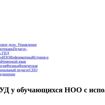
овое дело. Управление
иотекарь
Педагог-
ь ГПД
ие
ИЗО
Информатика
История и
а
Немецкий язык
огия
Физика
Физическая
циальный педагог
СПО
единение
Д у обучающихся НОО с испо