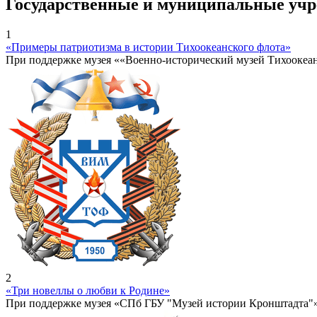
Государственные и муниципальные уч
1
«Примеры патриотизма в истории Тихоокеанского флота»
При поддержке музея ««Военно-исторический музей Тихоокеа
2
«Три новеллы о любви к Родине»
При поддержке музея «СПб ГБУ "Музей истории Кронштадта"