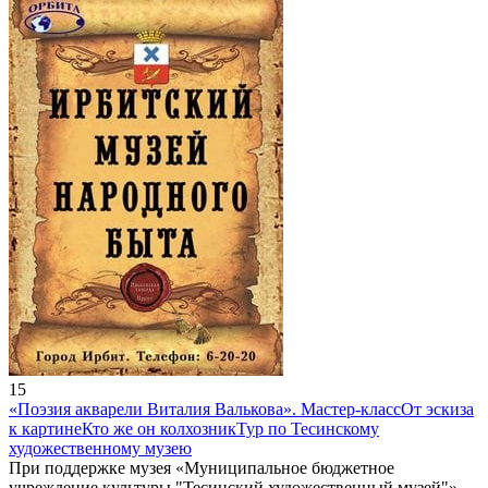
15
«Поэзия акварели Виталия Валькова». Мастер-класс
От эскиза
к картине
Кто же он колхозник
Тур по Тесинскому
художественному музею
При поддержке музея «Муниципальное бюджетное
учреждение культуры "Тесинский художественный музей"»