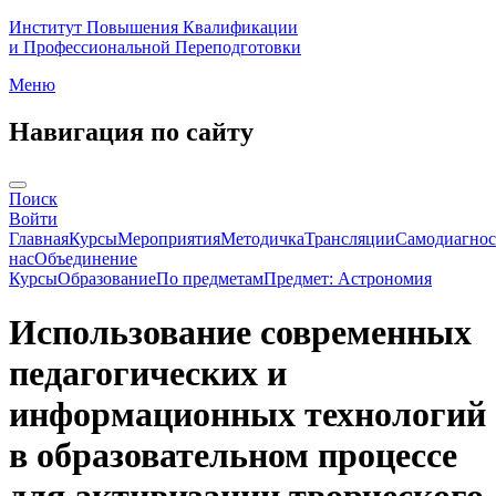
Институт Повышения Квалификации
и Профессиональной Переподготовки
Меню
Навигация по сайту
Поиск
Войти
Главная
Курсы
Мероприятия
Методичка
Трансляции
Самодиагнос
нас
Объединение
Курсы
Образование
По предметам
Предмет: Астрономия
Использование современных
педагогических и
информационных технологий
в образовательном процессе