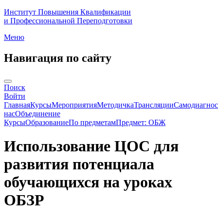
Институт Повышения Квалификации
и Профессиональной Переподготовки
Меню
Навигация по сайту
Поиск
Войти
Главная
Курсы
Мероприятия
Методичка
Трансляции
Самодиагнос
нас
Объединение
Курсы
Образование
По предметам
Предмет: ОБЖ
Использование ЦОС для
развития потенциала
обучающихся на уроках
ОБЗР