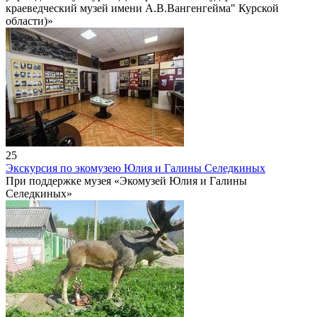
краеведческий музей имени А.В.Вангенгейма" Курской
области)»
25
Экскурсия по экомузею Юлия и Галины Селедкиных
При поддержке музея «Экомузей Юлия и Галины
Селедкиных»