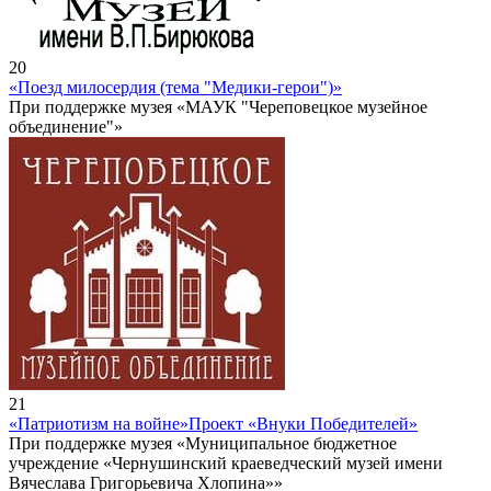
20
«Поезд милосердия (тема "Медики-герои")»
При поддержке музея «МАУК "Череповецкое музейное
объединение"»
21
«Патриотизм на войне»
Проект «Внуки Победителей»
При поддержке музея «Муниципальное бюджетное
учреждение «Чернушинский краеведческий музей имени
Вячеслава Григорьевича Хлопина»»