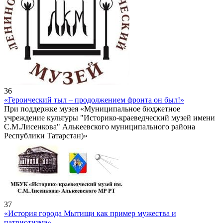
36
«Героический тыл – продолжением фронта он был!»
При поддержке музея «Муниципальное бюджетное
учреждение культуры "Историко-краеведческий музей имени
С.М.Лисенкова" Алькеевского муниципального района
Республики Татарстан)»
37
«История города Мытищи как пример мужества и
патриотизма»