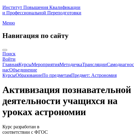
Институт Повышения Квалификации
и Профессиональной Переподготовки
Меню
Навигация по сайту
Поиск
Войти
Главная
Курсы
Мероприятия
Методичка
Трансляции
Самодиагнос
нас
Объединение
Курсы
Образование
По предметам
Предмет: Астрономия
Активизация познавательной
деятельности учащихся на
уроках астрономии
Курс разработан в
соответствии с ФГОС