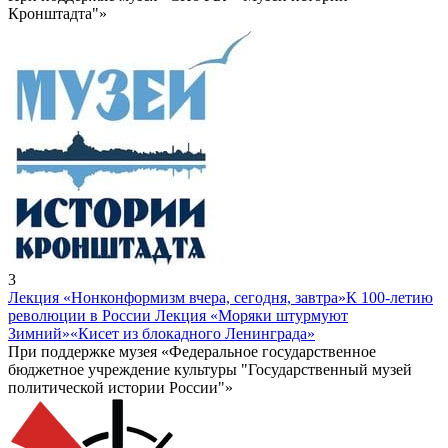
Кронштадта"»
3
Лекция «Нонконформизм вчера, сегодня, завтра»
К 100-летию
революции в России Лекция «Моряки штурмуют
Зимний»
«Кисет из блокадного Ленинграда»
При поддержке музея «Федеральное государственное
бюджетное учреждение культуры "Государственный музей
политической истории России"»