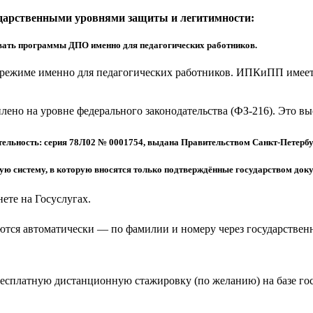
ударственными уровнями защиты и легитимности:
ать программы ДПО именно для педагогических работников.
режиме именно для педагогических работников. ИПКиПП имеет 
еплено на уровне федерального законодательства (ФЗ-216). Это 
ельность: серия 78Л02 № 0001754, выдана Правительством Санкт-Петербу
 систему, в которую вносятся только подтверждённые государством доку
ете на Госуслугах.
тся автоматически — по фамилии и номеру через государствен
бесплатную дистанционную стажировку (по желанию) на базе г