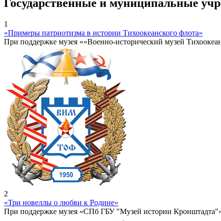
Государственные и муниципальные уч
1
«Примеры патриотизма в истории Тихоокеанского флота»
При поддержке музея ««Военно-исторический музей Тихоокеа
2
«Три новеллы о любви к Родине»
При поддержке музея «СПб ГБУ "Музей истории Кронштадта"