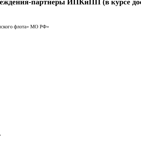
реждения-партнеры ИПКиПП (в курсе до
нского флота» МО РФ»
»