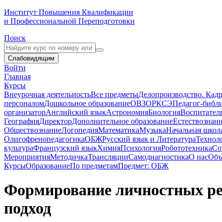
Институт Повышения Квалификации
и Профессиональной Переподготовки
Поиск
Слабовидящим
Войти
Главная
Курсы
Внеурочная деятельность
Все предметы
Делопроизводство. Кадр
персоналом
Дошкольное образование
ОВЗ
ОРКСЭ
Педагог-библ
организатор
Английский язык
Астрономия
Биология
Воспитател
География
Директор
Дополнительное образование
Естествознан
Обществознание
Логопедия
Математика
Музыка
Начальная школ
Олигофренопедагогика
ОБЖ
Русский язык и Литература
Технол
культура
Французский язык
Химия
Психология
Робототехника
Со
Мероприятия
Методичка
Трансляции
Самодиагностика
О нас
Объ
Курсы
Образование
По предметам
Предмет: ОБЖ
Формирование личностных ре
подход