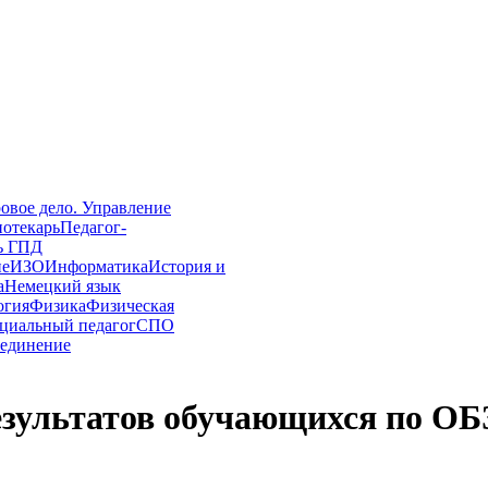
овое дело. Управление
иотекарь
Педагог-
ь ГПД
ие
ИЗО
Информатика
История и
а
Немецкий язык
огия
Физика
Физическая
циальный педагог
СПО
единение
зультатов обучающихся по ОБ