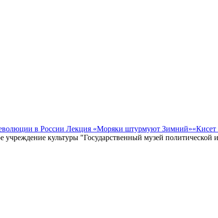
революции в России Лекция «Моряки штурмуют Зимний»
«Кисет
е учреждение культуры "Государственный музей политической 