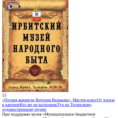
15
«Поэзия акварели Виталия Валькова». Мастер-класс
От эскиза
к картине
Кто же он колхозник
Тур по Тесинскому
художественному музею
При поддержке музея «Муниципальное бюджетное