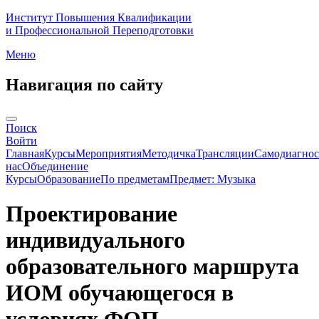
Институт Повышения Квалификации
и Профессиональной Переподготовки
Меню
Навигация по сайту
Поиск
Войти
Главная
Курсы
Мероприятия
Методичка
Трансляции
Самодиагнос
нас
Объединение
Курсы
Образование
По предметам
Предмет: Музыка
Проектирование
индивидуального
образовательного маршрута
ИОМ обучающегося в