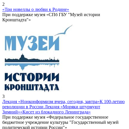
2
«Три новеллы о любви к Родине»
При поддержке музея «СПб ГБУ "Музей истории
Кронштадта"»
3
Лекция «Нонконформизм вчера, сегодня, завтра»
К 100-летию
революции в России Лекция «Моряки штурмуют
Зимний»
«Кисет из блокадного Ленинграда»
При поддержке музея «Федеральное государственное
бюджетное учреждение культуры "Государственный музей
политической истории России"»