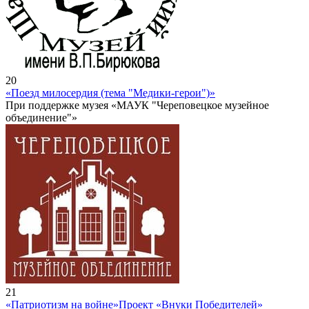
20
«Поезд милосердия (тема "Медики-герои")»
При поддержке музея «МАУК "Череповецкое музейное
объединение"»
21
«Патриотизм на войне»
Проект «Внуки Победителей»