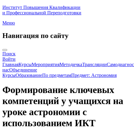
Институт Повышения Квалификации
и Профессиональной Переподготовки
Меню
Навигация по сайту
Поиск
Войти
Главная
Курсы
Мероприятия
Методичка
Трансляции
Самодиагнос
нас
Объединение
Курсы
Образование
По предметам
Предмет: Астрономия
Формирование ключевых
компетенций у учащихся на
уроке астрономии с
использованием ИКТ