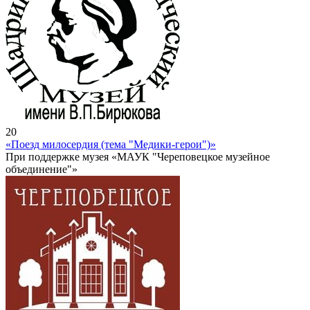
20
«Поезд милосердия (тема "Медики-герои")»
При поддержке музея «МАУК "Череповецкое музейное
объединение"»