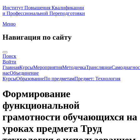
Институт Повышения Квалификации
и Профессиональной Переподготовки
Меню
Навигация по сайту
Поиск
Войти
Главная
Курсы
Мероприятия
Методичка
Трансляции
Самодиагнос
нас
Объединение
Курсы
Образование
По предметам
Предмет: Технология
Формирование
функциональной
грамотности обучающихся на
уроках предмета Труд