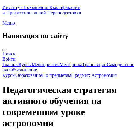
Институт Повышения Квалификации
и Профессиональной Переподготовки
Меню
Навигация по сайту
Поиск
Войти
Главная
Курсы
Мероприятия
Методичка
Трансляции
Самодиагнос
нас
Объединение
Курсы
Образование
По предметам
Предмет: Астрономия
Педагогическая стратегия
активного обучения на
современном уроке
астрономии