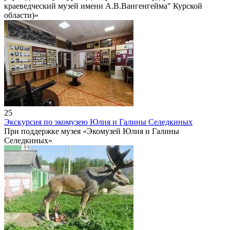
краеведческий музей имени А.В.Вангенгейма" Курской
области)»
25
Экскурсия по экомузею Юлия и Галины Селедкиных
При поддержке музея «Экомузей Юлия и Галины
Селедкиных»