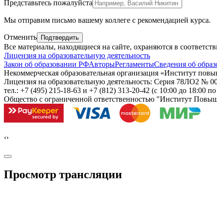
Представьтесь пожалуйста
Внимание,
Мы отправим письмо вашему коллеге с рекомендацией курса.
поле
справа,
Отменить
Подтвердить
пожалуйста,
Все материалы, находящиеся на сайте, охраняются в соответст
не
Лицензия на образовательную деятельность
заполняйте
Закон об образовании РФ
Авторы
Регламенты
Сведения об образ
Некоммерческая образовательная организация «Институт пов
Лицензия на образовательную деятельность: Серия 78ЛО2 № 000
тел.: +7 (495) 215-18-63 и +7 (812) 313-20-42
(с 10:00 до 18:00 п
Общество с ограниченной ответственностью "Институт Повы
‹
›
Просмотр трансляции