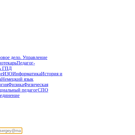
овое дело. Управление
иотекарь
Педагог-
ь ГПД
ие
ИЗО
Информатика
История и
а
Немецкий язык
огия
Физика
Физическая
циальный педагог
СПО
единение