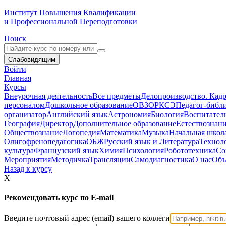
Институт Повышения Квалификации
и Профессиональной Переподготовки
Поиск
Слабовидящим
Войти
Главная
Курсы
Внеурочная деятельность
Все предметы
Делопроизводство. Кадр
персоналом
Дошкольное образование
ОВЗ
ОРКСЭ
Педагог-библ
организатор
Английский язык
Астрономия
Биология
Воспитател
География
Директор
Дополнительное образование
Естествознан
Обществознание
Логопедия
Математика
Музыка
Начальная школ
Олигофренопедагогика
ОБЖ
Русский язык и Литература
Технол
культура
Французский язык
Химия
Психология
Робототехника
Со
Мероприятия
Методичка
Трансляции
Самодиагностика
О нас
Объ
Назад к курсу
X
Рекомендовать курс по E-mail
Введите почтовый адрес (email) вашего коллеги