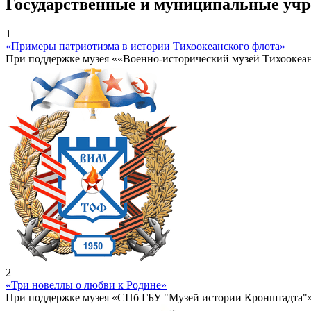
Государственные и муниципальные уч
1
«Примеры патриотизма в истории Тихоокеанского флота»
При поддержке музея ««Военно-исторический музей Тихоокеа
2
«Три новеллы о любви к Родине»
При поддержке музея «СПб ГБУ "Музей истории Кронштадта"