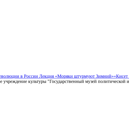
революции в России Лекция «Моряки штурмуют Зимний»
«Кисет
е учреждение культуры "Государственный музей политической 