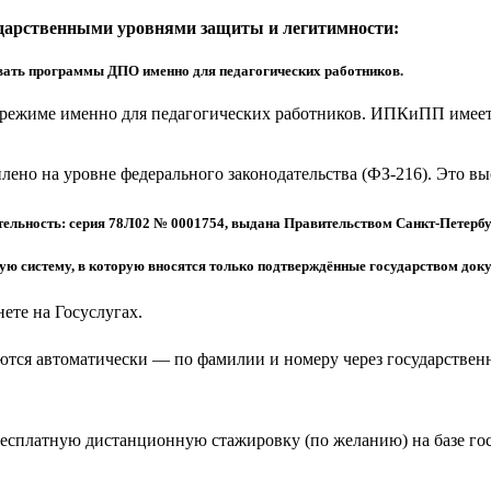
ударственными уровнями защиты и легитимности:
ать программы ДПО именно для педагогических работников.
режиме именно для педагогических работников. ИПКиПП имеет 
еплено на уровне федерального законодательства (ФЗ-216). Это 
ельность: серия 78Л02 № 0001754, выдана Правительством Санкт-Петербу
 систему, в которую вносятся только подтверждённые государством доку
ете на Госуслугах.
тся автоматически — по фамилии и номеру через государствен
бесплатную дистанционную стажировку (по желанию) на базе г