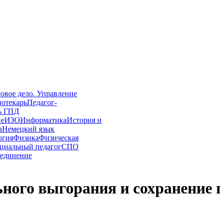
овое дело. Управление
иотекарь
Педагог-
ь ГПД
ие
ИЗО
Информатика
История и
а
Немецкий язык
огия
Физика
Физическая
циальный педагог
СПО
единение
ого выгорания и сохранение п