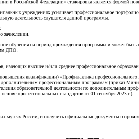
ании в Российской Федерации» стажировка является формой по
пальных учреждениях усиливает профессиональное портфолио, 
льную деятельность слушателя данной программы.
к
о зачислении.
е обучения на период прохождения программы и может быть пр
амм ДПО.
ов, имеющих высшее и/или среднее профессиональное образован
повышения квалификации) «Профилактика профессионального вы
к дополнительным профессиональным программам (приказ Минист
ствления образовательной деятельности по дополнительным пр
снове профессиональных стандартов от 01 сентября 2023 г.).
щих музеях России, и получить официальные документы о прохо