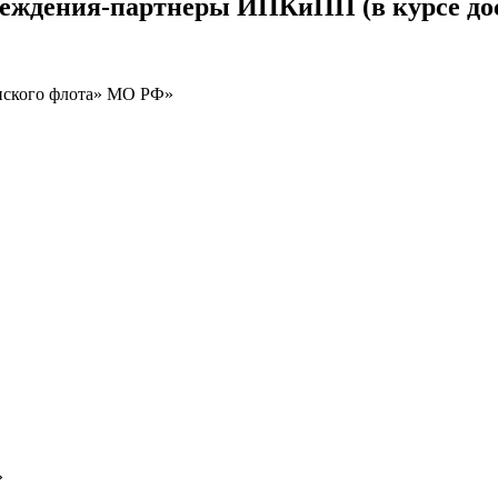
реждения-партнеры ИПКиПП (в курсе до
нского флота» МО РФ»
»