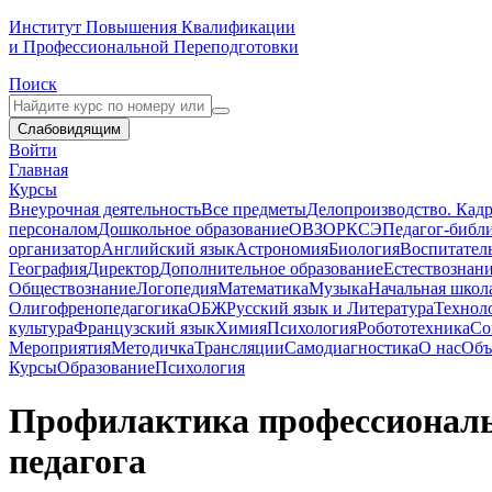
Институт Повышения Квалификации
и Профессиональной Переподготовки
Поиск
Слабовидящим
Войти
Главная
Курсы
Внеурочная деятельность
Все предметы
Делопроизводство. Кадр
персоналом
Дошкольное образование
ОВЗ
ОРКСЭ
Педагог-библ
организатор
Английский язык
Астрономия
Биология
Воспитател
География
Директор
Дополнительное образование
Естествознан
Обществознание
Логопедия
Математика
Музыка
Начальная школ
Олигофренопедагогика
ОБЖ
Русский язык и Литература
Технол
культура
Французский язык
Химия
Психология
Робототехника
Со
Мероприятия
Методичка
Трансляции
Самодиагностика
О нас
Объ
Курсы
Образование
Психология
Профилактика профессиональн
педагога