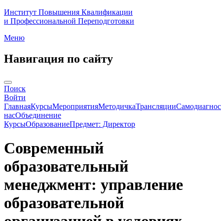
Институт Повышения Квалификации
и Профессиональной Переподготовки
Меню
Навигация по сайту
Поиск
Войти
Главная
Курсы
Мероприятия
Методичка
Трансляции
Самодиагнос
нас
Объединение
Курсы
Образование
Предмет: Директор
Современный
образовательный
менеджмент: управление
образовательной