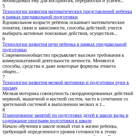
необходимых ему для восприятия, переработки и усвоен...
5
Технологии развития математических представлений ребенка
в рамках предшкольной подготовки
Вдошкольном возрасте ребёнок осваивает математические
понятия, связи и зависимости, способы действий; учится
выбирать активные поисковые действия, осуществля...
6
Технологии развития речи ребенка в рамках предшкольной
подготовки
Современноеобщество предъявляет высокие требования к
коммуникативной деятельности личности. Меняются
способы, средства и даже некоторые формулы этикета
общен...
7
Технологии развития мелкой моторики и подготовки руки к
письму
Мелкая моторика совокупность скоординированных действий
нервной, мышечной и костной систем, часто в сочетании со
зрительной системой в выполнении мелких и т...
8
Планирование занятий по подготовке детей к школе виды и
содержание программ подготовки к школе
Начало обучения в школе новый этап в жизни ребенка,
требующий определенного уровня готовности к этому