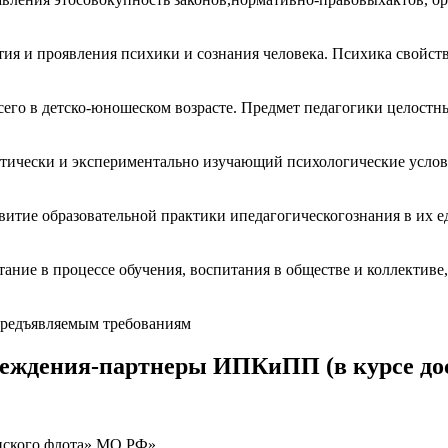
тия и проявления психики и сознания человека. Психика свойств
сего в детско-юношеском возрасте. Предмет педагогики целостн
ретически и экспериментально изучающий психологические услов
тие образовательной практики ипедагогическогознания в их един
ние в процессе обучения, воспитания в обществе и коллективе, 
 предъявляемым требованиям
реждения-партнеры ИПКиПП (в курсе до
нского флота» МО РФ»