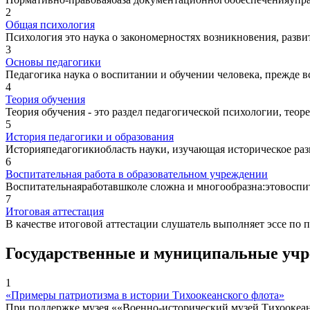
2
Общая психология
Психология это наука о закономерностях возникновения, разви
3
Основы педагогики
Педагогика наука о воспитании и обучении человека, прежде в
4
Теория обучения
Теория обучения - это раздел педагогической психологии, тео
5
История педагогики и образования
Историяпедагогикиобласть науки, изучающая историческое разви
6
Воспитательная работа в образовательном учреждении
Воспитательнаяработавшколе сложна и многообразна:этовоспита
7
Итоговая аттестация
В качестве итоговой аттестации слушатель выполняет эссе по
Государственные и муниципальные уч
1
«Примеры патриотизма в истории Тихоокеанского флота»
При поддержке музея ««Военно-исторический музей Тихоокеа