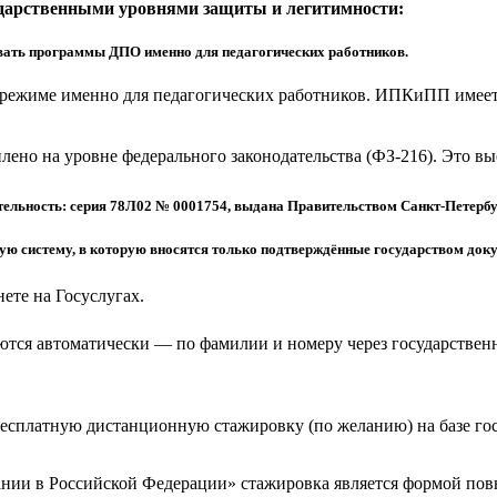
ударственными уровнями защиты и легитимности:
ать программы ДПО именно для педагогических работников.
режиме именно для педагогических работников. ИПКиПП имеет 
еплено на уровне федерального законодательства (ФЗ-216). Это 
ельность: серия 78Л02 № 0001754, выдана Правительством Санкт-Петербу
 систему, в которую вносятся только подтверждённые государством доку
ете на Госуслугах.
тся автоматически — по фамилии и номеру через государствен
бесплатную дистанционную стажировку (по желанию) на базе г
ании в Российской Федерации» стажировка является формой по