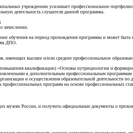
пальных учреждениях усиливает профессиональное портфолио, 
льную деятельность слушателя данной программы.
к
о зачислении.
е обучения на период прохождения программы и может быть пр
амм ДПО.
ов, имеющих высшее и/или среднее профессиональное образован
(повышения квалификации) «Основы нутрициологии и формиров
тановленными к дополнительным профессиональным программам (
 организации и осуществления образовательной деятельности 
профессиональных программ на основе профессиональных станда
щих музеях России, и получить официальные документы о прохо
ления этосовокупность законов,нормативно-правовыхактов, орг