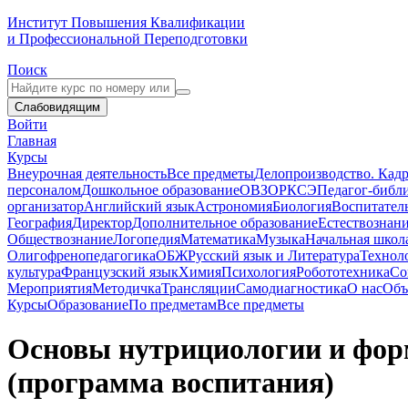
Институт Повышения Квалификации
и Профессиональной Переподготовки
Поиск
Слабовидящим
Войти
Главная
Курсы
Внеурочная деятельность
Все предметы
Делопроизводство. Кадр
персоналом
Дошкольное образование
ОВЗ
ОРКСЭ
Педагог-библ
организатор
Английский язык
Астрономия
Биология
Воспитател
География
Директор
Дополнительное образование
Естествознан
Обществознание
Логопедия
Математика
Музыка
Начальная школ
Олигофренопедагогика
ОБЖ
Русский язык и Литература
Технол
культура
Французский язык
Химия
Психология
Робототехника
Со
Мероприятия
Методичка
Трансляции
Самодиагностика
О нас
Объ
Курсы
Образование
По предметам
Все предметы
Основы нутрициологии и фор
(программа воспитания)