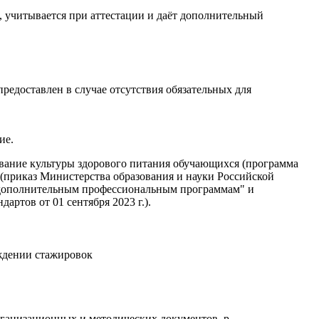
учитывается при аттестации и даёт дополнительный
едоставлен в случае отсутствия обязательных для
ие.
ание культуры здорового питания обучающихся (программа
приказ Министерства образования и науки Российской
по дополнительным профессиональным программам" и
ртов от 01 сентября 2023 г.).
ждении стажировок
анизационных и методических документов, р...