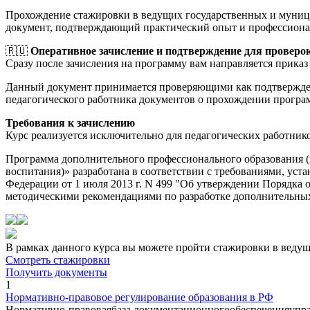
Прохождение стажировки в ведущих государственных и муници
документ, подтверждающий практический опыт и профессиона
🇷🇺
Оперативное зачисление и подтверждение для проверо
Сразу после зачисления на программу вам направляется приказ 
Данный документ принимается проверяющими как подтверждени
педагогического работника документов о прохождении прогр
Требования к зачислению
Курс реализуется исключительно для педагогических работник
Программа дополнительного профессионального образования 
воспитания)» разработана в соответствии с требованиями, ус
Федерации от 1 июля 2013 г. N 499 "Об утверждении Порядка
методическими рекомендациями по разработке дополнительных 
В рамках данного курса вы можете пройти стажировки в веду
Смотреть стажировки
Получить документы
1
Нормативно-правовое регулирование образования в РФ
Нормативно-правоваябаза документационногообеспеченияуправ