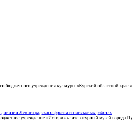
го бюджетного учреждения культуры «Курский областной краев
̆ дивизии Ленинградского фронта и поисковых работах
 бюджетное учреждение «Историко-литературный музей города 