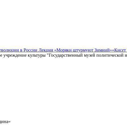
революции в России Лекция «Моряки штурмуют Зимний»
«Кисет
е учреждение культуры "Государственный музей политической 
дина»