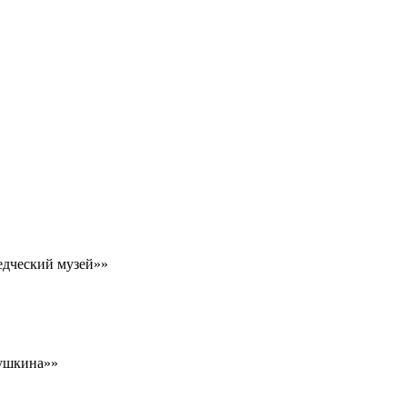
едческий музей»»
Пушкина»»