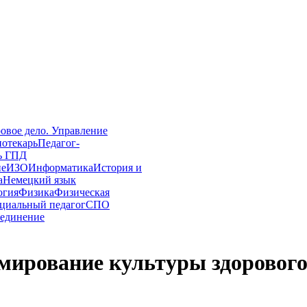
овое дело. Управление
иотекарь
Педагог-
ь ГПД
ие
ИЗО
Информатика
История и
а
Немецкий язык
огия
Физика
Физическая
циальный педагог
СПО
единение
мирование культуры здоровог