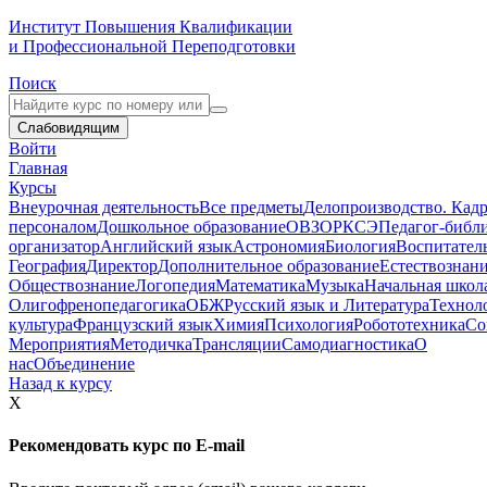
Институт Повышения Квалификации
и Профессиональной Переподготовки
Поиск
Слабовидящим
Войти
Главная
Курсы
Внеурочная деятельность
Все предметы
Делопроизводство. Кадр
персоналом
Дошкольное образование
ОВЗ
ОРКСЭ
Педагог-библ
организатор
Английский язык
Астрономия
Биология
Воспитател
География
Директор
Дополнительное образование
Естествознан
Обществознание
Логопедия
Математика
Музыка
Начальная школ
Олигофренопедагогика
ОБЖ
Русский язык и Литература
Технол
культура
Французский язык
Химия
Психология
Робототехника
Со
Мероприятия
Методичка
Трансляции
Самодиагностика
О
нас
Объединение
Назад к курсу
X
Рекомендовать курс по E-mail