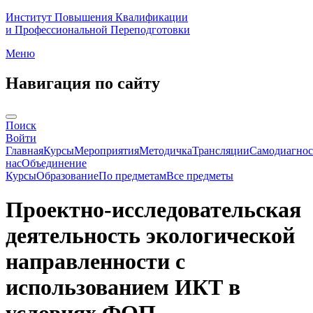
Институт Повышения Квалификации
и Профессиональной Переподготовки
Меню
Навигация по сайту
Поиск
Войти
Главная
Курсы
Мероприятия
Методичка
Трансляции
Самодиагнос
нас
Объединение
Курсы
Образование
По предметам
Все предметы
Проектно-исследовательская
деятельность экологической
направленности с
использованием ИКТ в