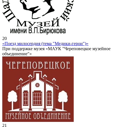
20
«Поезд милосердия (тема "Медики-герои")»
При поддержке музея «МАУК "Череповецкое музейное
объединение"»
21