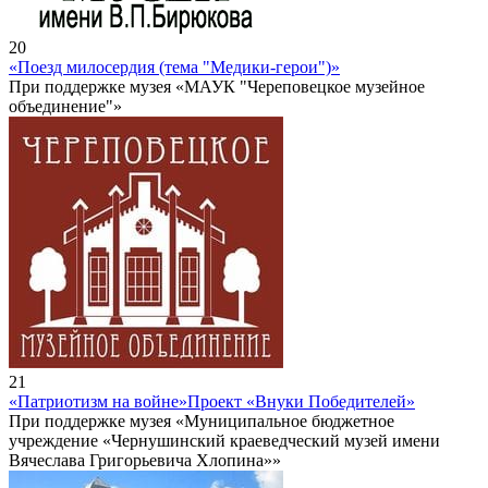
20
«Поезд милосердия (тема "Медики-герои")»
При поддержке музея «МАУК "Череповецкое музейное
объединение"»
21
«Патриотизм на войне»
Проект «Внуки Победителей»
При поддержке музея «Муниципальное бюджетное
учреждение «Чернушинский краеведческий музей имени
Вячеслава Григорьевича Хлопина»»