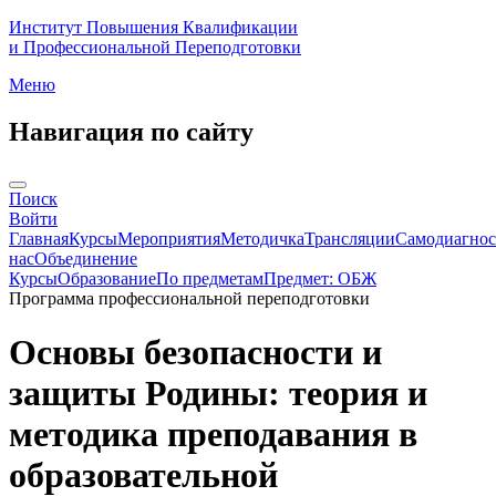
Институт Повышения Квалификации
и Профессиональной Переподготовки
Меню
Навигация по сайту
Поиск
Войти
Главная
Курсы
Мероприятия
Методичка
Трансляции
Самодиагнос
нас
Объединение
Курсы
Образование
По предметам
Предмет: ОБЖ
Программа профессиональной переподготовки
Основы безопасности и
защиты Родины: теория и
методика преподавания в
образовательной