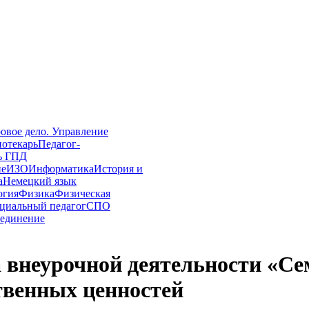
овое дело. Управление
иотекарь
Педагог-
ь ГПД
ие
ИЗО
Информатика
История и
а
Немецкий язык
огия
Физика
Физическая
циальный педагог
СПО
единение
 внеурочной деятельности «Се
твенных ценностей