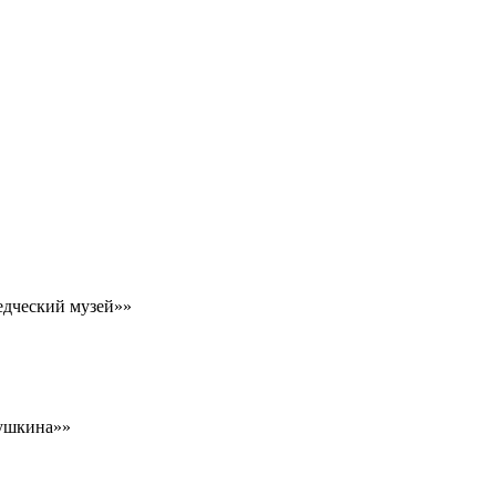
едческий музей»»
Пушкина»»