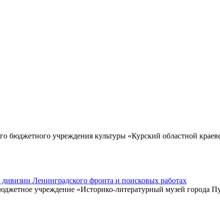
го бюджетного учреждения культуры «Курский областной краев
̆ дивизии Ленинградского фронта и поисковых работах
 бюджетное учреждение «Историко-литературный музей города 