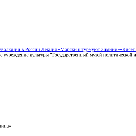
революции в России Лекция «Моряки штурмуют Зимний»
«Кисет
е учреждение культуры "Государственный музей политической 
дина»