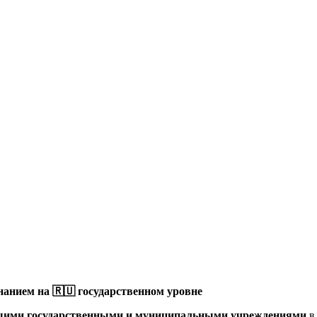
анием на 🇷🇺 государственном уровне
щими государственными и муниципальными учреждениями
в