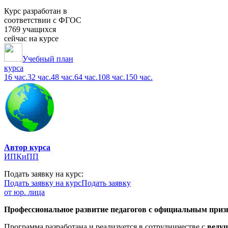
Курс разработан в
соответствии с ФГОС
1769 учащихся
сейчас на курсе
Учебный план
курса
16 час.
32 час.
48 час.
64 час.
108 час.
150 час.
Автор курса
ИПКиПП
Подать заявку на курс:
Подать заявку на курс
Подать заявку
от юр. лица
Профессиональное развитие педагогов с официальным призн
Программа разработана и реализуется в сотрудничестве с
веду