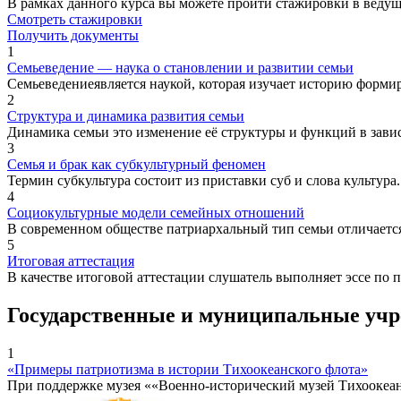
В рамках данного курса вы можете пройти стажировки в веду
Смотреть стажировки
Получить документы
1
Семьеведение — наука о становлении и развитии семьи
Семьеведениеявляется наукой, которая изучает историю формир
2
Структура и динамика развития семьи
Динамика семьи это изменение её структуры и функций в зависи
3
Семья и брак как субкультурный феномен
Термин субкультура состоит из приставки суб и слова культура
4
Социокультурные модели семейных отношений
В современном обществе патриархальный тип семьи отличается о
5
Итоговая аттестация
В качестве итоговой аттестации слушатель выполняет эссе по
Государственные и муниципальные уч
1
«Примеры патриотизма в истории Тихоокеанского флота»
При поддержке музея ««Военно-исторический музей Тихоокеа