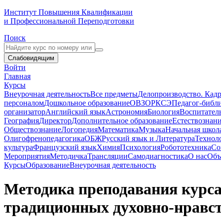
Институт Повышения Квалификации
и Профессиональной Переподготовки
Поиск
Слабовидящим
Войти
Главная
Курсы
Внеурочная деятельность
Все предметы
Делопроизводство. Кадр
персоналом
Дошкольное образование
ОВЗ
ОРКСЭ
Педагог-библ
организатор
Английский язык
Астрономия
Биология
Воспитател
География
Директор
Дополнительное образование
Естествознан
Обществознание
Логопедия
Математика
Музыка
Начальная школ
Олигофренопедагогика
ОБЖ
Русский язык и Литература
Технол
культура
Французский язык
Химия
Психология
Робототехника
Со
Мероприятия
Методичка
Трансляции
Самодиагностика
О нас
Объ
Курсы
Образование
Внеурочная деятельность
Методика преподавания курса
традиционных духовно-нравс