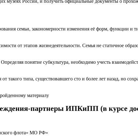
щих музеях России, и получить официальные документы о прохо
ования семьи, закономерности изменения её форм, функции и ти
мости от этапов жизнедеятельности. Семья не статичное образов
. Определяя понятие субкультура, необходимо учесть взаимодейст
т такого типа, существовавшего сто и более лет назад, но сохран
 пройденному материалу
реждения-партнеры ИПКиПП (в курсе до
нского флота» МО РФ»