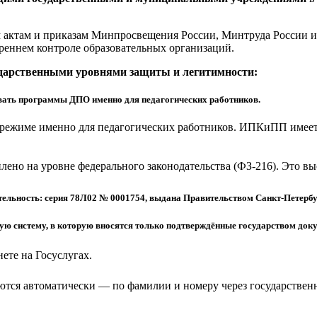
актам и приказам Минпросвещения России, Минтруда России и 
реннем контроле образовательных организаций.
ударственными уровнями защиты и легитимности:
ать программы ДПО именно для педагогических работников.
режиме именно для педагогических работников. ИПКиПП имеет 
еплено на уровне федерального законодательства (ФЗ-216). Это 
ельность: серия 78Л02 № 0001754, выдана Правительством Санкт-Петербу
 систему, в которую вносятся только подтверждённые государством доку
ете на Госуслугах.
тся автоматически — по фамилии и номеру через государствен