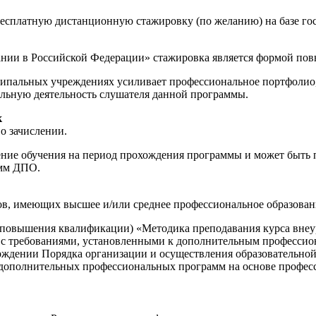
бесплатную дистанционную стажировку (по желанию) на базе г
ании в Российской Федерации» стажировка является формой по
пальных учреждениях усиливает профессиональное портфолио, 
льную деятельность слушателя данной программы.
к
о зачислении.
е обучения на период прохождения программы и может быть пр
амм ДПО.
ов, имеющих высшее и/или среднее профессиональное образован
(повышения квалификации) «Методика преподавания курса внеу
и с требованиями, установленными к дополнительным професси
тверждении Порядка организации и осуществления образовательн
ополнительных профессиональных программ на основе профессио