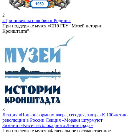
2
«Три новеллы о любви к Родине»
При поддержке музея «СПб ГБУ "Музей истории
Кронштадта"»
3
Лекция «Нонконформизм вчера, сегодня, завтра»
К 100-летию
революции в России Лекция «Моряки штурмуют
Зимний»
«Кисет из блокадного Ленинграда»
При поддержке музея «Федеральное государственное