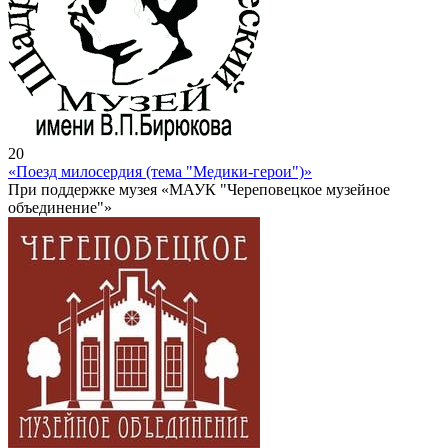
20
«Поезд милосердия (тема "Медики-герои")»
При поддержке музея «МАУК "Череповецкое музейное
объединение"»