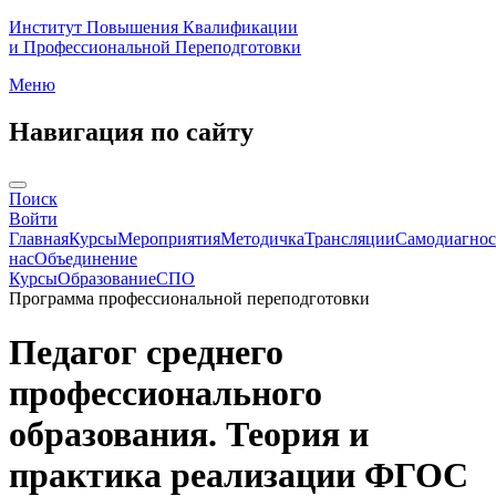
Институт Повышения Квалификации
и Профессиональной Переподготовки
Меню
Навигация по сайту
Поиск
Войти
Главная
Курсы
Мероприятия
Методичка
Трансляции
Самодиагнос
нас
Объединение
Курсы
Образование
СПО
Программа профессиональной переподготовки
Педагог среднего
профессионального
образования. Теория и
практика реализации ФГОС