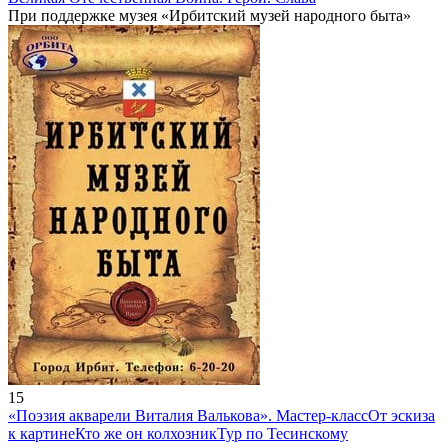
При поддержке музея «Ирбитский музей народного быта»
15
«Поэзия акварели Виталия Валькова». Мастер-класс
От эскиза
к картине
Кто же он колхозник
Тур по Тесинскому