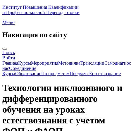
Институт Повышения Квалификации
и Профессиональной Переподготовки
Меню
Навигация по сайту
Поиск
Войти
Главная
Курсы
Мероприятия
Методичка
Трансляции
Самодиагнос
нас
Объединение
Курсы
Образование
По предметам
Предмет: Естествознание
Технологии инклюзивного и
дифференцированного
обучения на уроках
естествознания с учетом