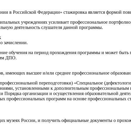
ании в Российской Федерации» стажировка является формой по
пальных учреждениях усиливает профессиональное портфолио, 
льную деятельность слушателя данной программы.
к
о зачислении.
е обучения на период прохождения программы и может быть пр
амм ДПО.
ов, имеющих высшее и/или среднее профессиональное образован
профессиональной переподготовки) «Специальное (дефектологи
ованиями, установленными к дополнительным профессиональным 
ении Порядка организации и осуществления образовательной де
х профессиональных программ на основе профессиональных станд
щих музеях России, и получить официальные документы о прохо