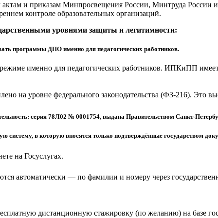
актам и приказам Минпросвещения России, Минтруда России и 
реннем контроле образовательных организаций.
ударственными уровнями защиты и легитимности:
ать программы ДПО именно для педагогических работников.
режиме именно для педагогических работников. ИПКиПП имеет 
еплено на уровне федерального законодательства (ФЗ-216). Это 
ельность: серия 78Л02 № 0001754, выдана Правительством Санкт-Петербу
 систему, в которую вносятся только подтверждённые государством доку
ете на Госуслугах.
тся автоматически — по фамилии и номеру через государствен
бесплатную дистанционную стажировку (по желанию) на базе г