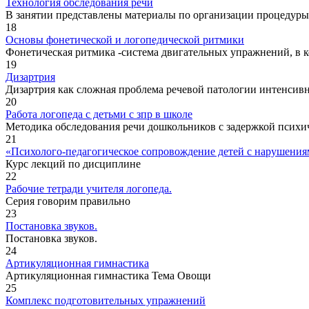
Технология обследования речи
В занятии представлены материалы по организации процедуры о
18
Основы фонетической и логопедической ритмики
Фонетическая ритмика -система двигательных упражнений, в к
19
Дизартрия
Дизартрия как сложная проблема речевой патологии интенсивно
20
Работа логопеда с детьми с зпр в школе
Методика обследования речи дошкольников с задержкой психич
21
«Психолого-педагогическое сопровождение детей с нарушения
Курс лекций по дисциплине
22
Рабочие тетради учителя логопеда.
Серия говорим правильно
23
Постановка звуков.
Постановка звуков.
24
Артикуляционная гимнастика
Артикуляционная гимнастика Тема Овощи
25
Комплекс подготовительных упражнений