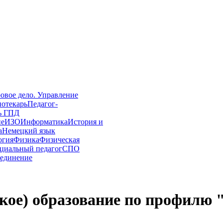
овое дело. Управление
иотекарь
Педагог-
ь ГПД
ие
ИЗО
Информатика
История и
а
Немецкий язык
огия
Физика
Физическая
циальный педагог
СПО
единение
кое) образование по профилю 