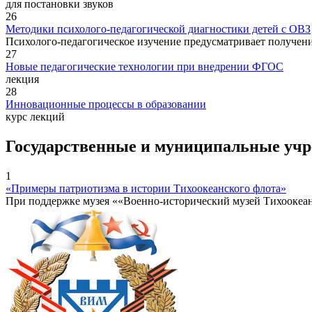
для постановки звуков
26
Методики психолого-педагогической диагностики детей с ОВЗ
Психолого-педагогическое изучение предусматривает получение
27
Новые педагогические технологии при внедрении ФГОС
лекция
28
Инновационные процессы в образовании
курс лекций
Государственные и муниципальные уч
1
«Примеры патриотизма в истории Тихоокеанского флота»
При поддержке музея ««Военно-исторический музей Тихоокеа