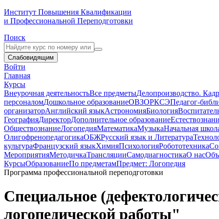
Институт Повышения Квалификации
и Профессиональной Переподготовки
Поиск
Слабовидящим
Войти
Главная
Курсы
Внеурочная деятельность
Все предметы
Делопроизводство. Кадр
персоналом
Дошкольное образование
ОВЗ
ОРКСЭ
Педагог-библ
организатор
Английский язык
Астрономия
Биология
Воспитател
География
Директор
Дополнительное образование
Естествознан
Обществознание
Логопедия
Математика
Музыка
Начальная школ
Олигофренопедагогика
ОБЖ
Русский язык и Литература
Технол
культура
Французский язык
Химия
Психология
Робототехника
Со
Мероприятия
Методичка
Трансляции
Самодиагностика
О нас
Объ
Курсы
Образование
По предметам
Предмет: Логопедия
Программа профессиональной переподготовки
Специальное (дефектологичес
логопедической работы"