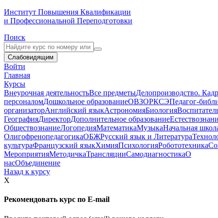
Институт Повышения Квалификации
и Профессиональной Переподготовки
Поиск
Слабовидящим
Войти
Главная
Курсы
Внеурочная деятельность
Все предметы
Делопроизводство. Кадр
персоналом
Дошкольное образование
ОВЗ
ОРКСЭ
Педагог-библ
организатор
Английский язык
Астрономия
Биология
Воспитател
География
Директор
Дополнительное образование
Естествознан
Обществознание
Логопедия
Математика
Музыка
Начальная школ
Олигофренопедагогика
ОБЖ
Русский язык и Литература
Технол
культура
Французский язык
Химия
Психология
Робототехника
Со
Мероприятия
Методичка
Трансляции
Самодиагностика
О
нас
Объединение
Назад к курсу
X
Рекомендовать курс по E-mail