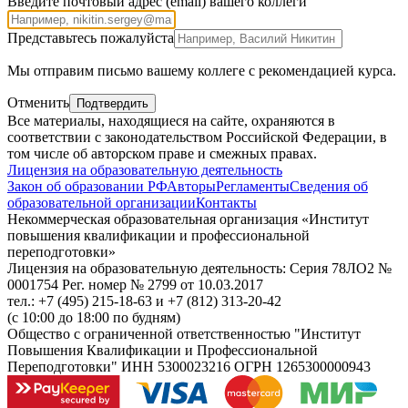
Введите почтовый адрес (email) вашего коллеги
Представьтесь пожалуйста
Внимание,
Мы отправим письмо вашему коллеге с рекомендацией курса.
поле
справа,
Отменить
Подтвердить
пожалуйста,
Все материалы, находящиеся на сайте, охраняются в
не
соответствии с законодательством Российской Федерации, в
заполняйте
том числе об авторском праве и смежных правах.
Лицензия на образовательную деятельность
Закон об образовании РФ
Авторы
Регламенты
Сведения об
образовательной организации
Контакты
Некоммерческая образовательная организация «Институт
повышения квалификации и профессиональной
переподготовки»
Лицензия на образовательную деятельность: Серия 78ЛО2 №
0001754 Рег. номер № 2799 от 10.03.2017
тел.: +7 (495) 215-18-63 и +7 (812) 313-20-42
(с 10:00 до 18:00 по будням)
Общество с ограниченной ответственностью "Институт
Повышения Квалификации и Профессиональной
Переподготовки" ИНН 5300023216 ОГРН 1265300000943