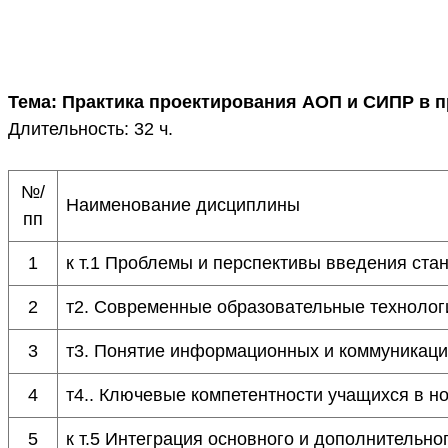
Тема: Практика проектирования АОП и СИПР в 
Длительность: 32 ч.
№/
Наименование дисциплины
пп
1
к т.1 Проблемы и перспективы введения ста
2
т2. Современные образовательные техноло
3
т3. Понятие информационных и коммуникаци
4
т4.. Ключевые компетентности учащихся в н
5
к т.5 Интеграция основного и дополнительн