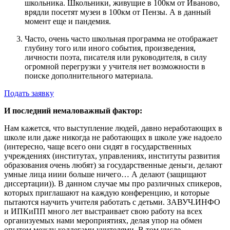
школьника. Школьники, живущие в 100км от Иваново,
врядли посетят музеи в 100км от Пензы. А в данный
момент еще и пандемия.
Часто, очень часто школьная программа не отображает
глубину того или иного события, произведения,
личности поэта, писателя или руководителя, в силу
огромной перегрузки у учителя нет возможности в
поиске дополнительного материала.
Подать заявку
И последний немаловажный фактор:
Нам кажется, что выступление людей, давно неработающих в
школе или даже никогда не работающих в школе уже надоело
(интересно, чаще всего они сидят в государственных
учреждениях (институтах, управлениях, институты развития
образования очень любят) за государственные деньги, делают
умные лица ииии больше ничего… А делают (защищают
диссертации)). В данном случае мы про различных спикеров,
которых приглашают на каждую конференцию, и которые
пытаются научить учителя работать с детьми. ЗАВУЧ.ИНФО
и ИПКиПП много лет выстраивает свою работу на всех
организуемых нами мероприятиях, делая упор на обмен
опытом между коллегами учителями. В том числе