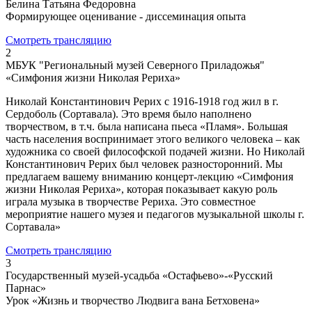
Белина Татьяна Федоровна
Формирующее оценивание - диссеминация опыта
Смотреть трансляцию
2
МБУК "Региональный музей Северного Приладожья"
«Симфония жизни Николая Рериха»
Николай Константинович Рерих с 1916-1918 год жил в г.
Сердоболь (Сортавала). Это время было наполнено
творчеством, в т.ч. была написана пьеса «Пламя». Большая
часть населения воспринимает этого великого человека – как
художника со своей философской подачей жизни. Но Николай
Константинович Рерих был человек разносторонний. Мы
предлагаем вашему вниманию концерт-лекцию «Симфония
жизни Николая Рериха», которая показывает какую роль
играла музыка в творчестве Рериха. Это совместное
мероприятие нашего музея и педагогов музыкальной школы г.
Сортавала»
Смотреть трансляцию
3
Государственный музей-усадьба «Остафьево»-«Русский
Парнас»
Урок «Жизнь и творчество Людвига вана Бетховена»