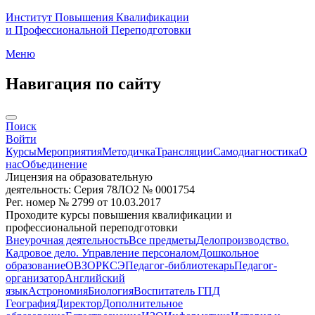
Институт Повышения Квалификации
и Профессиональной Переподготовки
Меню
Навигация по сайту
Поиск
Войти
Курсы
Мероприятия
Методичка
Трансляции
Самодиагностика
О
нас
Объединение
Лицензия на образовательную
деятельность: Серия 78ЛО2 № 0001754
Рег. номер № 2799 от 10.03.2017
Проходите курсы повышения квалификации и
профессиональной переподготовки
Внеурочная деятельность
Все предметы
Делопроизводство.
Кадровое дело. Управление персоналом
Дошкольное
образование
ОВЗ
ОРКСЭ
Педагог-библиотекарь
Педагог-
организатор
Английский
язык
Астрономия
Биология
Воспитатель ГПД
География
Директор
Дополнительное