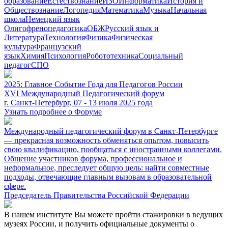
образование
Естествознание
ИЗО
Информатика
История и
Обществознание
Логопедия
Математика
Музыка
Начальная
школа
Немецкий язык
Олигофренопедагогика
ОБЖ
Русский язык и
Литература
Технология
Физика
Физическая
культура
Французский
язык
Химия
Психология
Робототехника
Социальный
педагог
СПО
2025: Главное Событие Года для Педагогов России
XVI Международный Педагогический форум
г. Санкт-Петербург, 07 - 13 июля 2025 года
Узнать подробнее о Форуме
Международный педагогический форум в Санкт-Петербурге
— прекрасная возможность обменяться опытом, повысить
свою квалификацию, пообщаться с иностранными коллегами.
Общение участников форума, профессиональное и
неформальное, преследует общую цель: найти совместные
подходы, отвечающие главным вызовам в образовательной
сфере.
Председатель Правительства Российской Федерации
В нашем институте Вы можете пройти стажировки в ведущих
музеях России, и получить официальные документы о