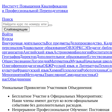
Институт Повышения Квалификации
и Профессиональной Переподготовки
Поиск
Слабовидящим
Войти
Курсы
Внеурочная деятельность
Все предметы
Делопроизводство. Кадр
персоналом
Дошкольное образование
ОВЗ
ОРКСЭ
Педагог-библ
организатор
Английский язык
Астрономия
Биология
Воспитател
География
Директор
Дополнительное образование
Естествознан
Обществознание
Логопедия
Математика
Музыка
Начальная школ
Олигофренопедагогика
ОБЖ
Русский язык и Литература
Технол
культура
Французский язык
Химия
Психология
Робототехника
Со
Мероприятия
Методичка
Трансляции
Самодиагностика
О
нас
Объединение
Уникальные Привилегии Участников Объединения:
Бесплатное Участие в Официальных Мероприятиях:
Наши члены имеют доступ ко всем официальным
событиям без дополнительных расходов.
Непрерывное Профессиональное Обучение:
Постоянная