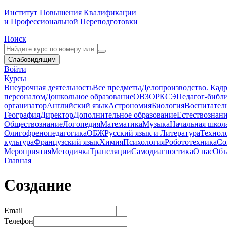
Институт Повышения Квалификации
и Профессиональной Переподготовки
Поиск
Слабовидящим
Войти
Курсы
Внеурочная деятельность
Все предметы
Делопроизводство. Кадр
персоналом
Дошкольное образование
ОВЗ
ОРКСЭ
Педагог-библ
организатор
Английский язык
Астрономия
Биология
Воспитател
География
Директор
Дополнительное образование
Естествознан
Обществознание
Логопедия
Математика
Музыка
Начальная школ
Олигофренопедагогика
ОБЖ
Русский язык и Литература
Технол
культура
Французский язык
Химия
Психология
Робототехника
Со
Мероприятия
Методичка
Трансляции
Самодиагностика
О нас
Объ
Главная
Создание
Email
Телефон