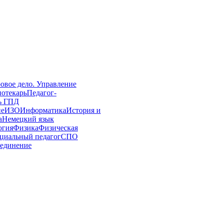
овое дело. Управление
иотекарь
Педагог-
ь ГПД
ие
ИЗО
Информатика
История и
а
Немецкий язык
огия
Физика
Физическая
циальный педагог
СПО
единение