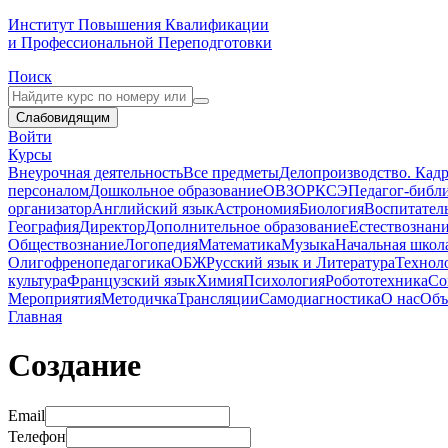
Институт Повышения Квалификации
и Профессиональной Переподготовки
Поиск
Слабовидящим
Войти
Курсы
Внеурочная деятельность
Все предметы
Делопроизводство. Кадр
персоналом
Дошкольное образование
ОВЗ
ОРКСЭ
Педагог-библ
организатор
Английский язык
Астрономия
Биология
Воспитател
География
Директор
Дополнительное образование
Естествознан
Обществознание
Логопедия
Математика
Музыка
Начальная школ
Олигофренопедагогика
ОБЖ
Русский язык и Литература
Технол
культура
Французский язык
Химия
Психология
Робототехника
Со
Мероприятия
Методичка
Трансляции
Самодиагностика
О нас
Объ
Главная
Создание
Email
Телефон