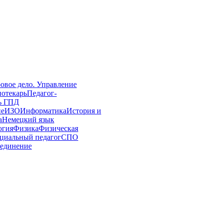
овое дело. Управление
иотекарь
Педагог-
ь ГПД
ие
ИЗО
Информатика
История и
а
Немецкий язык
огия
Физика
Физическая
циальный педагог
СПО
единение