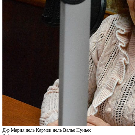
Д-р Мария дель Кармен дель Валье Нуньес