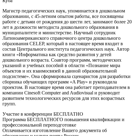
Куба
Магистр педагогических наук, упоминается в дошкольном
образовании, с 45-летним опытом работы, все посвящены
работе с детьми от рождения до шести лет, занимают более 20
лет в должности методиста дошкольного образования в
муниципалитете и министерстве. Научный сотрудник
Латиноамериканского справочного центра дошкольного
образования CELEP, который в настоящее время входит в
состав Центрального института педагогических наук. Автор
книги «Информатика как средство развития у детей
дошкольного возраста. Соавтор программ, методических
указаний и учебных пособий в области «Познание мира
объектов и их взаимосвязей в данной образовательной
подсистеме». Она сформировала сценаристов для разработки
сборника обучающих программ «A Play» и руководила
проектом. В настоящее время она работает преподавателем в
компании Cinesoft Computer and Audiovisual и руководит
развитием технологических ресурсов для этих возрастных
групп.
Участие в конференции БЕСПЛАТНО
Программа БЕСПЛАТНОГО повышения квалификации и
профессиональной переподготовке
Оплачивается изготовление Вашего документа об
образовании и услуги почты России.