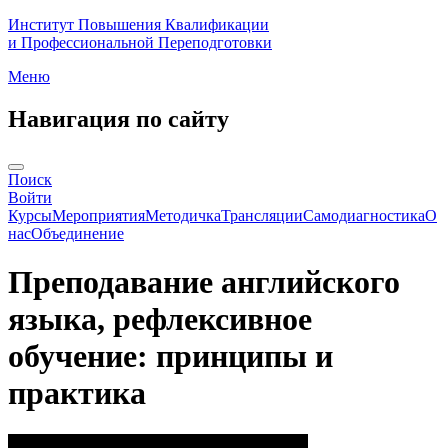
Институт Повышения Квалификации
и Профессиональной Переподготовки
Меню
Навигация по сайту
Поиск
Войти
Курсы
Мероприятия
Методичка
Трансляции
Самодиагностика
О
нас
Объединение
Преподавание английского
языка, рефлексивное
обучение: принципы и
практика