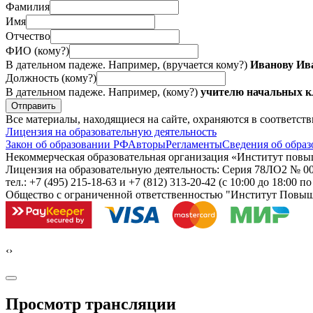
Фамилия
Имя
Отчество
ФИО (кому?)
В дательном падеже. Например, (вручается кому?)
Иванову Ив
Должность (кому?)
В дательном падеже. Например, (кому?)
учителю начальных
Отправить
Все материалы, находящиеся на сайте, охраняются в соответст
Лицензия на образовательную деятельность
Закон об образовании РФ
Авторы
Регламенты
Сведения об образ
Некоммерческая образовательная организация «Институт пов
Лицензия на образовательную деятельность: Серия 78ЛО2 № 000
тел.: +7 (495) 215-18-63 и +7 (812) 313-20-42
(с 10:00 до 18:00 п
Общество с ограниченной ответственностью "Институт Повы
‹
›
Просмотр трансляции