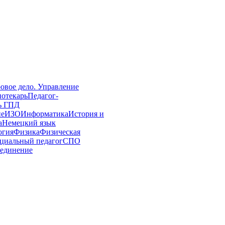
овое дело. Управление
иотекарь
Педагог-
ь ГПД
ие
ИЗО
Информатика
История и
а
Немецкий язык
огия
Физика
Физическая
циальный педагог
СПО
единение