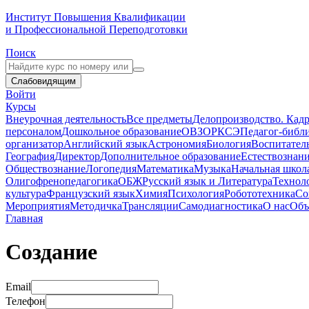
Институт Повышения Квалификации
и Профессиональной Переподготовки
Поиск
Слабовидящим
Войти
Курсы
Внеурочная деятельность
Все предметы
Делопроизводство. Кадр
персоналом
Дошкольное образование
ОВЗ
ОРКСЭ
Педагог-библ
организатор
Английский язык
Астрономия
Биология
Воспитател
География
Директор
Дополнительное образование
Естествознан
Обществознание
Логопедия
Математика
Музыка
Начальная школ
Олигофренопедагогика
ОБЖ
Русский язык и Литература
Технол
культура
Французский язык
Химия
Психология
Робототехника
Со
Мероприятия
Методичка
Трансляции
Самодиагностика
О нас
Объ
Главная
Создание
Email
Телефон