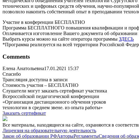
методического объединения учителей технологии Сургутского 
технических и цифровых средств обучения, научно-популярно
позволило накопить собственный опыт в преподавании технолог
Участие в конференции БЕСПЛАТНО
Программа БЕСПЛАТНОГО повышения квалификации и профе
Оплачивается изготовление Вашего документа об образовании 
Выбрать курсы можно на сайте оператора программы
ЗДЕСЬ
*Программа реализуется на всей территории Российской Феде
Comments
Елена Анатольевна
17.01.2021 15:37
Спасибо
Трансляция доступна в записи
Стоимость участия – БЕСПЛАТНО
Слушатели могут заказать сертификат участника
Всероссийской педагогической конференции
«Организация дистанционного обучения уроков
технологии в среднем звене. из опыта работы»
Заказать сертификат
Все материалы, находящиеся на сайте, охраняются в соответст
Лицензия на образовательную деятельность
Закон об образовании РФ
Авторы
Регламенты
Сведения об образ