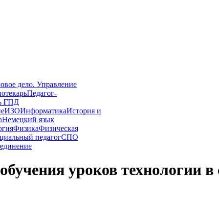
овое дело. Управление
иотекарь
Педагог-
ь ГПД
ие
ИЗО
Информатика
История и
а
Немецкий язык
огия
Физика
Физическая
циальный педагог
СПО
единение
бучения уроков технологии в 