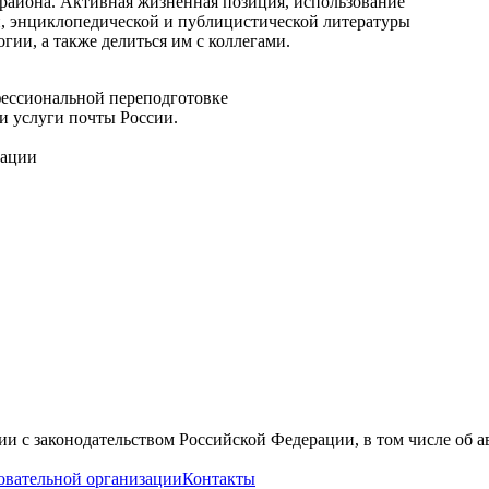
района. Активная жизненная позиция, использование
й, энциклопедической и публицистической литературы
ии, а также делиться им с коллегами.
ссиональной переподготовке
и услуги почты России.
рации
вии с законодательством Российской Федерации, в том числе об 
овательной организации
Контакты