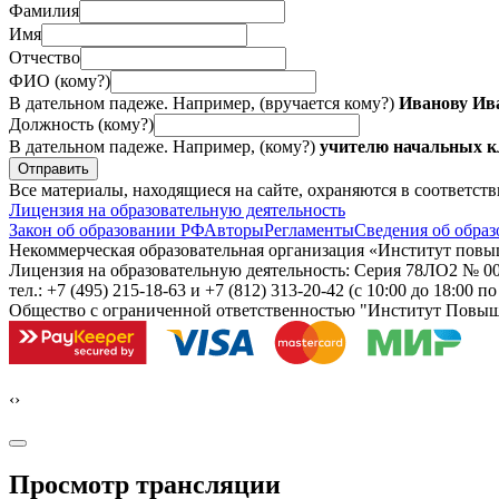
Фамилия
Имя
Отчество
ФИО (кому?)
В дательном падеже. Например, (вручается кому?)
Иванову Ив
Должность (кому?)
В дательном падеже. Например, (кому?)
учителю начальных
Отправить
Все материалы, находящиеся на сайте, охраняются в соответст
Лицензия на образовательную деятельность
Закон об образовании РФ
Авторы
Регламенты
Сведения об образ
Некоммерческая образовательная организация «Институт пов
Лицензия на образовательную деятельность: Серия 78ЛО2 № 000
тел.: +7 (495) 215-18-63 и +7 (812) 313-20-42
(с 10:00 до 18:00 п
Общество с ограниченной ответственностью "Институт Повы
‹
›
Просмотр трансляции