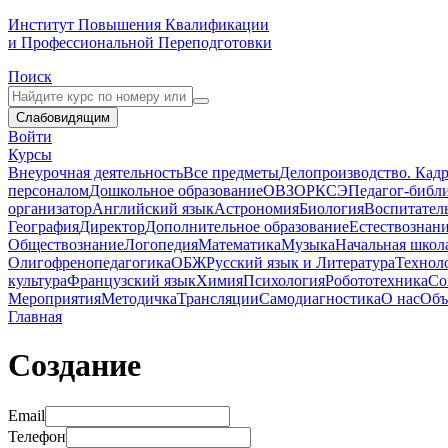
Институт Повышения Квалификации
и Профессиональной Переподготовки
Поиск
Слабовидящим
Войти
Курсы
Внеурочная деятельность
Все предметы
Делопроизводство. Кадр
персоналом
Дошкольное образование
ОВЗ
ОРКСЭ
Педагог-библ
организатор
Английский язык
Астрономия
Биология
Воспитател
География
Директор
Дополнительное образование
Естествознан
Обществознание
Логопедия
Математика
Музыка
Начальная школ
Олигофренопедагогика
ОБЖ
Русский язык и Литература
Технол
культура
Французский язык
Химия
Психология
Робототехника
Со
Мероприятия
Методичка
Трансляции
Самодиагностика
О нас
Объ
Главная
Создание
Email
Телефон