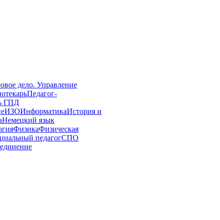
овое дело. Управление
иотекарь
Педагог-
ь ГПД
ие
ИЗО
Информатика
История и
а
Немецкий язык
огия
Физика
Физическая
циальный педагог
СПО
единение