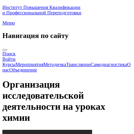
Институт Повышения Квалификации
и Профессиональной Переподготовки
Меню
Навигация по сайту
Поиск
Войти
Курсы
Мероприятия
Методичка
Трансляции
Самодиагностика
О
нас
Объединение
Организация
исследовательской
деятельности на уроках
химии