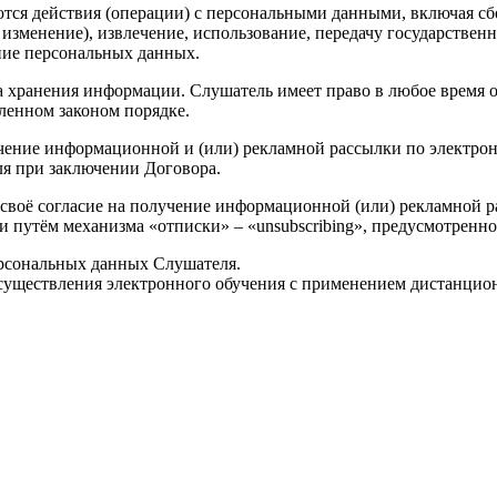
ся действия (операции) с персональными данными, включая сбор
изменение), извлечение, использование, передачу государственн
ние персональных данных.
да хранения информации. Слушатель имеет право в любое время о
ленном законом порядке.
чение информационной и (или) рекламной рассылки по электронн
ля при заключении Договора.
ь своё согласие на получение информационной (или) рекламной 
 и путём механизма «отписки» – «unsubscribing», предусмотренн
рсональных данных Слушателя.
существления электронного обучения с применением дистанцио