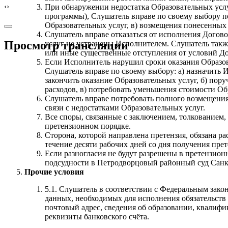
‹
›
При обнаружении недостатка Образовательных услу
программы), Слушатель вправе по своему выбору по
Образовательных услуг, в) возмещения понесенных
Слушатель вправе отказаться от исполнения Догово
Просмотр трансляции
услуг не устранены Исполнителем. Слушатель такж
или иные существенные отступления от условий До
Если Исполнитель нарушил сроки оказания Образова
Слушатель вправе по своему выбору: а) назначить 
закончить оказание Образовательных услуг, б) пор
расходов, в) потребовать уменьшения стоимости Обр
Слушатель вправе потребовать полного возмещения 
связи с недостатками Образовательных услуг.
Все споры, связанные с заключением, толкованием,
претензионном порядке.
Сторона, которой направлена претензия, обязана р
течение десяти рабочих дней со дня получения прет
Если разногласия не будут разрешены в претензион
подсудности в Петродворцовый районный суд Санкт
Прочие условия
5.1. Слушатель в соответствии с Федеральным зак
данных, необходимых для исполнения обязательств п
почтовый адрес, сведения об образовании, квалифи
реквизиты банковского счёта.