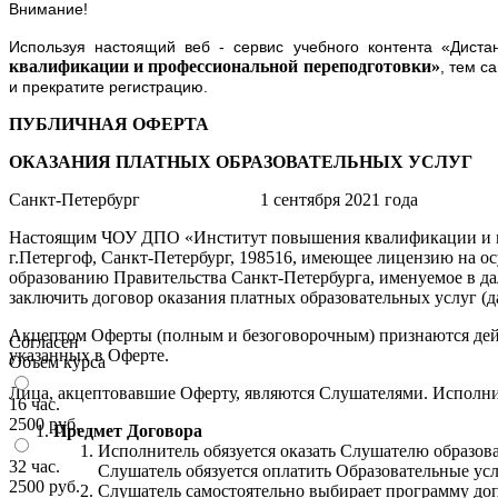
Внимание!
Используя настоящий веб - сервис учебного контента «Дис
квалификации и профессиональной переподготовки»
, тем с
и прекратите регистрацию.
ПУБЛИЧНАЯ ОФЕРТА
ОКАЗАНИЯ ПЛАТНЫХ ОБРАЗОВАТЕЛЬНЫХ УСЛУГ
Санкт-Петербург 1 сентября 2021 года
Настоящим ЧОУ ДПО «Институт повышения квалификации и проф
г.Петергоф, Санкт-Петербург, 198516, имеющее лицензию на о
образованию Правительства Санкт-Петербурга, именуемое в д
заключить договор оказания платных образовательных услуг (д
Акцептом Оферты (полным и безоговорочным) признаются дейс
Согласен
указанных в Оферте.
Объем курса
Лица, акцептовавшие Оферту, являются Слушателями. Исполн
16 час.
2500 руб.
Предмет Договора
Исполнитель обязуется оказать Слушателю образова
32 час.
Слушатель обязуется оплатить Образовательные усл
2500 руб.
Слушатель самостоятельно выбирает программу доп