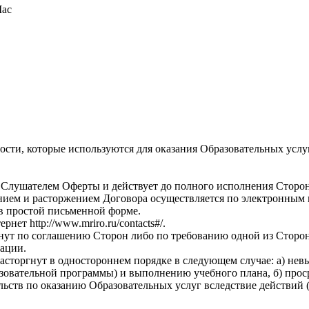
Mac
ности, которые используются для оказания Образовательных услу
 Слушателем Оферты и действует до полного исполнения Сторон
нием и расторжением Договора осуществляется по электронным 
в простой письменной форме.
ет http://www.mriro.ru/contacts#/.
нут по соглашению Сторон либо по требованию одной из Сторон
ации.
сторгнут в одностороннем порядке в следующем случае: а) не
овательной программы) и выполнению учебного плана, б) проср
ьств по оказанию Образовательных услуг вследствие действий (