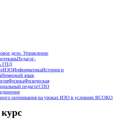
овое дело. Управление
иотекарь
Педагог-
ь ГПД
ие
ИЗО
Информатика
История и
а
Немецкий язык
огия
Физика
Физическая
циальный педагог
СПО
единение
ного оценивания на уроках ИЗО в условиях ВСОКО
 курс