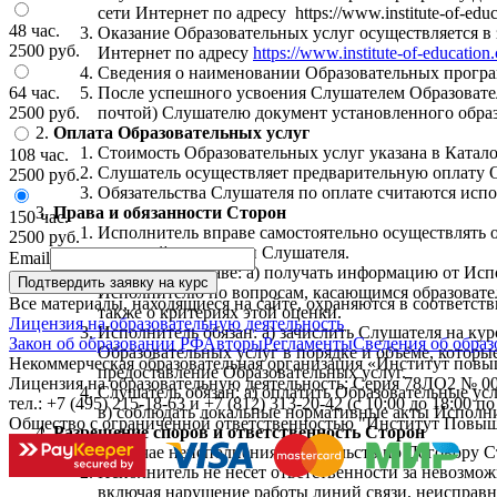
сети Интернет по адресу https://www.institute-of-edu
48 час.
Оказание Образовательных услуг осуществляется в
2500 руб.
Интернет по адресу
https://www.institute-of-education
Сведения о наименовании Образовательных программ
64 час.
После успешного усвоения Слушателем Образовател
2500 руб.
почтой) Слушателю документ установленного образ
Оплата Образовательных услуг
Стоимость Образовательных услуг указана в Катало
108 час.
Слушатель осуществляет предварительную оплату О
2500 руб.
Обязательства Слушателя по оплате считаются исп
Права и обязанности Сторон
150 час.
Исполнитель вправе самостоятельно осуществлять 
2500 руб.
итоговой аттестации Слушателя.
Email
Слушатель вправе: а) получать информацию от Исп
Исполнителю по вопросам, касающимся образовател
Все материалы, находящиеся на сайте, охраняются в соответст
также о критериях этой оценки.
Лицензия на образовательную деятельность
Исполнитель обязан: а) зачислить Слушателя на к
Закон об образовании РФ
Авторы
Регламенты
Сведения об образ
Образовательных услуг в порядке и объёме, котор
Некоммерческая образовательная организация «Институт пов
предоставление Образовательных услуг.
Лицензия на образовательную деятельность: Серия 78ЛО2 № 000
Слушатель обязан: а) оплатить Образовательные у
тел.: +7 (495) 215-18-63 и +7 (812) 313-20-42
(с 10:00 до 18:00 п
в) соблюдать локальные нормативные акты Исполни
Общество с ограниченной ответственностью "Институт Повы
Разрешение споров и ответственность Сторон
В случае неисполнения обязательств по Договору 
Исполнитель не несет ответственности за невозмо
включая нарушение работы линий связи, неисправн