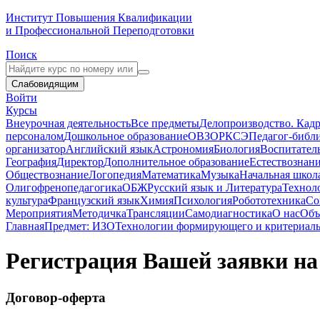
Институт Повышения Квалификации
и Профессиональной Переподготовки
Поиск
Слабовидящим
Войти
Курсы
Внеурочная деятельность
Все предметы
Делопроизводство. Кадр
персоналом
Дошкольное образование
ОВЗ
ОРКСЭ
Педагог-библ
организатор
Английский язык
Астрономия
Биология
Воспитател
География
Директор
Дополнительное образование
Естествознан
Обществознание
Логопедия
Математика
Музыка
Начальная школ
Олигофренопедагогика
ОБЖ
Русский язык и Литература
Технол
культура
Французский язык
Химия
Психология
Робототехника
Со
Мероприятия
Методичка
Трансляции
Самодиагностика
О нас
Объ
Главная
Предмет: ИЗО
Технологии формирующего и критериаль
Регистрация Вашей заявки на
Договор-оферта