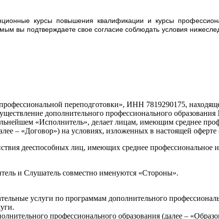
танционные курсы повышения квалификации и курсы профессио
амым вы подтверждаете свое согласие соблюдать условия нижеслед
ессиональной переподготовки», ИНН 7819290175, находящееся 
существление дополнительного профессионального образования 
альнейшем «Исполнитель», делает лицам, имеющим среднее проф
алее – «Договор») на условиях, изложенных в настоящей оферте 
твия дееспособных лиц, имеющих среднее профессиональное и (и
итель и Слушатель совместно именуются «Стороны».
тельные услуги по программам дополнительного профессиональн
уги.
олнительного профессионального образования (далее – «Образо