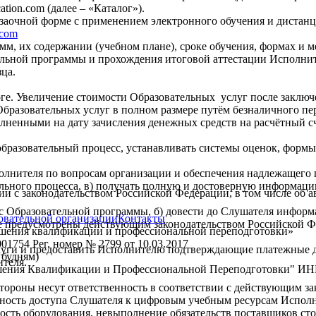
cation.com (далее – «Каталог»).
 заочной форме с применением электронного обучения и дистан
.com
, их содержании (учебном плане), сроке обучения, формах и ме
ьной программы и прохождения итоговой аттестации Исполните
ца.
ге. Увеличение стоимости Образовательных услуг после заключ
бразовательных услуг в полном размере путём безналичного пе
олненными на дату зачисления денежных средств на расчётный с
образовательный процесс, устанавливать системы оценок, форм
олнителя по вопросам организации и обеспечения надлежащего п
ьного процесса, в) получать полную и достоверную информацию
вии с законодательством Российской Федерации, в том числе об 
урс Образовательной программы, б) довести до Слушателя инфор
овательной организации
Контакты
ые предусмотрены действующим законодательством Российской Фе
ышения квалификации и профессиональной переподготовки»
1754 Рег. номер № 2799 от 10.03.2017
слуги и предоставить Исполнителю подтверждающие платежные 
о будням)
теля.
шения Квалификации и Профессиональной Переподготовки" ИН
Стороны несут ответственность в соответствии с действующим з
жность доступа Слушателя к цифровым учебным ресурсам Испол
ость оборудования, невыполнение обязательств поставщиков сто