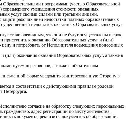
ном Образовательными программами (частью Образовательной
 б) соразмерного уменьшения стоимости оказанных
льных услуг своими силами или третьими лицами.
тридцати рабочих дней недостатки платных образовательных
н существенный недостаток оказанных Образовательных услуг
луг стало очевидным, что они не будут осуществлены в срок,
ен приступить к оказанию Образовательных услуг и (или)
ую цену и потребовать от Исполнителя возмещения понесенных
и (или) окончания оказания Образовательных услуг, а также в
онами путем переговоров, а также в обязательном
я в письменной форме уведомить заинтересованную Сторону в
редаётся в соответствии с действующими правилам родовой
т-Петербурга.
т Исполнителю согласие на обработку следующих персональных
я, гражданство, адрес регистрации по месту жительства,
личность документа, реквизиты документов об образовании,