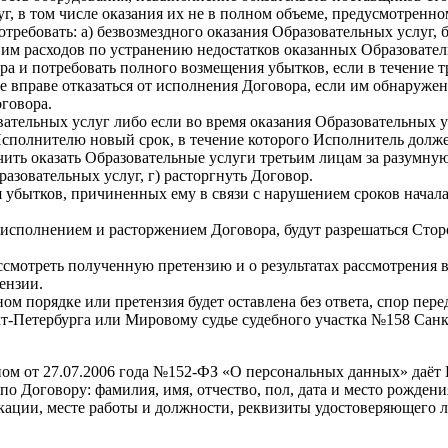
г, в том числе оказания их не в полном объеме, предусмотрен
требовать: а) безвозмездного оказания Образовательных услуг,
 им расходов по устранению недостатков оказанных Образовате
ра и потребовать полного возмещения убытков, если в течение 
е вправе отказаться от исполнения Договора, если им обнаруже
говора.
тельных услуг либо если во время оказания Образовательных ус
Исполнителю новый срок, в течение которого Исполнитель долж
учить оказать Образовательные услуги третьим лицам за разумн
азовательных услуг, г) расторгнуть Договор.
убытков, причиненных ему в связи с нарушением сроков начала 
 исполнением и расторжением Договора, будут разрешаться Стор
ассмотреть полученную претензию и о результатах рассмотрени
ензии.
ном порядке или претензия будет оставлена без ответа, спор пе
-Петербурга или Мировому судье судебного участка №158 Санк
оном от 27.07.2006 года №152-ФЗ «О персональных данных» даё
о Договору: фамилия, имя, отчество, пол, дата и место рождени
кации, месте работы и должности, реквизиты удостоверяющего 