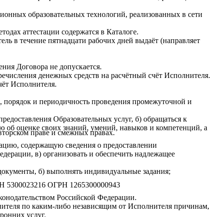
ционных образовательных технологий, реализованных в сети
тодах аттестации содержатся в Каталоге.
ль в течение пятнадцати рабочих дней выдаёт (направляет
ения Договора не допускается.
речисления денежных средств на расчётный счёт Исполнителя.
чёт Исполнителя.
ы, порядок и периодичность проведения промежуточной и
редоставления Образовательных услуг, б) обращаться к
 об оценке своих знаний, умений, навыков и компетенций, а
авторском праве и смежных правах.
мацию, содержащую сведения о предоставлении
дерации, в) организовать и обеспечить надлежащее
документы, б) выполнять индивидуальные задания;
Н 5300023216 ОГРН 1265300000943
аконодательством Российской Федерации.
нителя по каким-либо независящим от Исполнителя причинам,
ронних услуг.