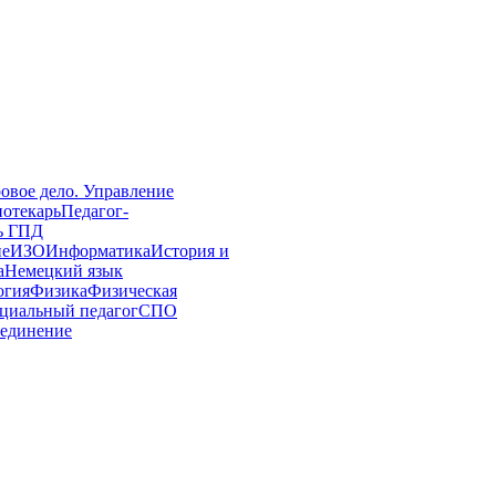
овое дело. Управление
иотекарь
Педагог-
ь ГПД
ие
ИЗО
Информатика
История и
а
Немецкий язык
огия
Физика
Физическая
циальный педагог
СПО
единение