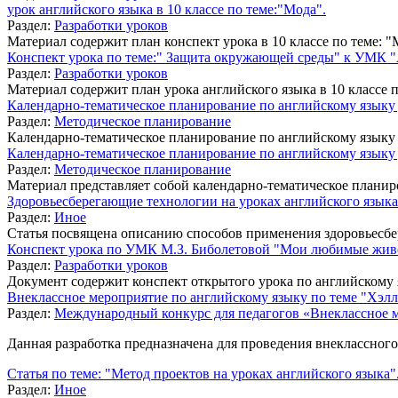
урок английского языка в 10 классе по теме:"Мода".
Раздел:
Разработки уроков
Материал содержит план конспект урока в 10 классе по теме: "Мо
Конспект урока по теме:" Защита окружающей среды" к УМК "
Раздел:
Разработки уроков
Материал содержит план урока английского языка в 10 классе 
Календарно-тематическое планирование по английскому языку 
Раздел:
Методическое планирование
Календарно-тематическое планирование по английскому языку 
Календарно-тематическое планирование по английскому языку д
Раздел:
Методическое планирование
Материал представляет собой календарно-тематическое планиро
Здоровьесберегающие технологии на уроках английского языка
Раздел:
Иное
Статья посвящена описанию способов применения здоровьесбе
Конспект урока по УМК М.З. Биболетовой "Мои любимые жив
Раздел:
Разработки уроков
Документ содержит конспект открытого урока по английскому я
Внеклассное мероприятие по английскому языку по теме "Хэл
Раздел:
Международный конкурс для педагогов «Внеклассное 
Данная разработка предназначена для проведения внеклассного
Статья по теме: "Метод проектов на уроках английского языка"
Раздел:
Иное