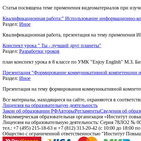
Статья посвящена теме применения видеоматериалов при изуче
Квалификационная работа:" Использование информационно-ко
Раздел:
Иное
Квалификационная работа, презентация на тему применения ИК
Конспект урока " Ты - лучший друг планеты"
Раздел:
Разработки уроков
план конспект урока в 8 классе по УМК "Enjoy English" М.З. Б
Презентация "Формирование коммуникативной компетенции на
Раздел:
Иное
Презентация на тему формирования коммуникативной компетен
Все материалы, находящиеся на сайте, охраняются в соответст
Лицензия на образовательную деятельность
Закон об образовании РФ
Авторы
Регламенты
Сведения об образ
Некоммерческая образовательная организация «Институт пов
Лицензия на образовательную деятельность: Серия 78ЛО2 № 000
тел.: +7 (495) 215-18-63 и +7 (812) 313-20-42
(с 10:00 до 18:00 п
Общество с ограниченной ответственностью "Институт Повы