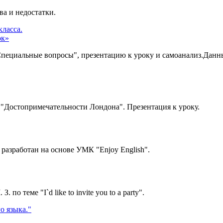
ва и недостатки.
класса.
ок»
пециальные вопросы", презентацию к уроку и самоанализ.Данный
: "Достопримечательности Лондона". Презентация к уроку.
 разработан на основе УМК "Enjoy English".
по теме "I`d like to invite you to a party".
о языка."