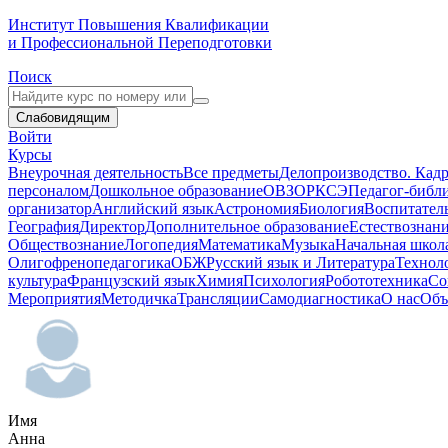
Институт Повышения Квалификации
и Профессиональной Переподготовки
Поиск
Слабовидящим
Войти
Курсы
Внеурочная деятельность
Все предметы
Делопроизводство. Кадр
персоналом
Дошкольное образование
ОВЗ
ОРКСЭ
Педагог-библ
организатор
Английский язык
Астрономия
Биология
Воспитател
География
Директор
Дополнительное образование
Естествознан
Обществознание
Логопедия
Математика
Музыка
Начальная школ
Олигофренопедагогика
ОБЖ
Русский язык и Литература
Технол
культура
Французский язык
Химия
Психология
Робототехника
Со
Мероприятия
Методичка
Трансляции
Самодиагностика
О нас
Объ
Имя
Анна