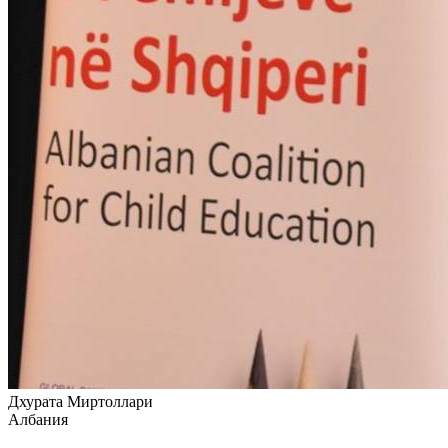
Дхурата Миртоллари
Албания