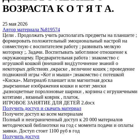
ВОЗРАСТА К О Т Я Т А.
25 мая 2026
Автор материала №819574
Цели . Продолжать учить располагать предметы на планшете ;
формировать положительный эмоциональный настрой на
совместную с воспитателем работу ; развивать мелкую
моторику ;. Задачи. Воспитывать заботливое отношение к
окружающему. Предварительная работа : знакомство с
игрушкой кошкой (внешний вид);уточнение знаний о
некоторых действиях ,окраске , величине кошек ; проведение
подвижной игры «Кот и мыши» ;знакомство с потешкой
«Киска». Материал6 планшет или магнитная доска
;вырезанные изображения кошки и котят ;миски
,разноцветные поролоновые шарики , корзина с игрушечными
котятами , вязаный коврик , платок.
ИГРОВОЕ ЗАНЯТИЕ ДЛЯ ДЕТЕЙ 2.docx
Получить доступ и скачать материал
Получите доступ ко всем материалам
Полный и неограниченный доступ к 20 000 материалов
методической библиотеки на год с момента подачи и оплаты
заявки. Доступ стоит 1100 руб в год
Получить доступ