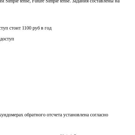
t Simple tense, Future Simple tense. Задания составлены на
туп стоит 1100 руб в год
 доступ
кундомерах обратного отсчета установлена согласно