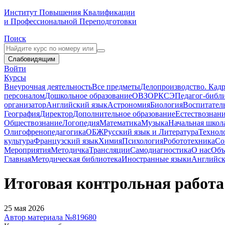
Институт Повышения Квалификации
и Профессиональной Переподготовки
Поиск
Слабовидящим
Войти
Курсы
Внеурочная деятельность
Все предметы
Делопроизводство. Кадр
персоналом
Дошкольное образование
ОВЗ
ОРКСЭ
Педагог-библ
организатор
Английский язык
Астрономия
Биология
Воспитател
География
Директор
Дополнительное образование
Естествознан
Обществознание
Логопедия
Математика
Музыка
Начальная школ
Олигофренопедагогика
ОБЖ
Русский язык и Литература
Технол
культура
Французский язык
Химия
Психология
Робототехника
Со
Мероприятия
Методичка
Трансляции
Самодиагностика
О нас
Объ
Главная
Методическая библиотека
Иностранные языки
Английск
Итоговая контрольная работа 
25 мая 2026
Автор материала №819680