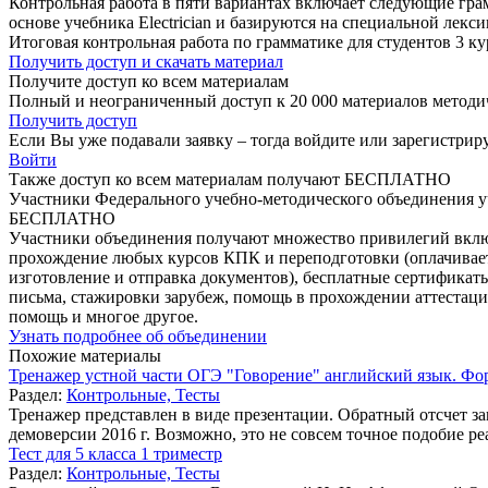
Контрольная работа в пяти вариантах включает следующие граммати
основе учебника Electrician и базируются на специальной лекси
Итоговая контрольная работа по грамматике для студентов 3 ку
Получить доступ и скачать материал
Получите доступ ко всем материалам
Полный и неограниченный доступ к 20 000 материалов методиче
Получить доступ
Если Вы уже подавали заявку – тогда войдите или зарегистриру
Войти
Также доступ ко всем материалам получают БЕСПЛАТНО
Участники Федерального учебно-методического объединения у
БЕСПЛАТНО
Участники объединения получают множество привилегий вклю
прохождение любых курсов КПК и переподготовки (оплачивает
изготовление и отправка документов), бесплатные сертификат
письма, стажировки зарубеж, помощь в прохождении аттестац
помощь и многое другое.
Узнать подробнее об объединении
Похожие материалы
Тренажер устной части ОГЭ "Говорение" английский язык. Фо
Раздел:
Контрольные, Тесты
Тренажер представлен в виде презентации. Обратный отсчет з
демоверсии 2016 г. Возможно, это не совсем точное подобие ре
Тест для 5 класса 1 триместр
Раздел:
Контрольные, Тесты