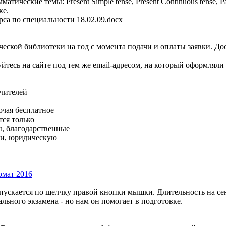
ческие темы: Present Simple tense, Present Continuous tense, Pas
ке.
рса по специальности 18.02.09.docx
ской библиотеки на год с момента подачи и оплаты заявки. Дос
йтесь на сайте под тем же email-адресом, на который оформляли
чителей
чая бесплатное
ся только
ы, благодарственные
ии, юридическую
рмат 2016
апускается по щелчку правой кнопки мышки. Длительность на се
ального экзамена - но нам он помогает в подготовке.