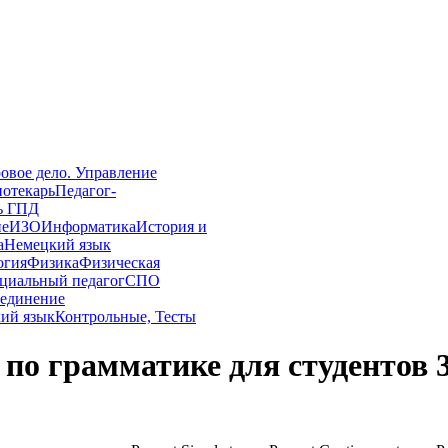
овое дело. Управление
иотекарь
Педагог-
ь ГПД
ие
ИЗО
Информатика
История и
а
Немецкий язык
огия
Физика
Физическая
циальный педагог
СПО
единение
ий язык
Контрольные, Тесты
по грамматике для студентов 3