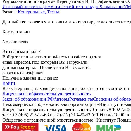
Ряд заданий по программе Верещагиной И. Н., Афанасьевой О. 
Итоговый лексико-грамматический тест за курс 9 класса по У
Раздел:
Контрольные, Тесты
Данный тест является итоговым и контролирует лексические ед
Комментарии
No comments
Это ваш материал?
Войдите или зарегистрируйтесь на сайте под тем
email-адресом, под которым Вы загружали
данный материал. После этого Вы сможете:
Заказать сертификат
Получить заказанные ранее
Войти
Все материалы, находящиеся на сайте, охраняются в соответст
Лицензия на образовательную деятельность
Закон об образовании РФ
Авторы
Регламенты
Сведения об образ
Некоммерческая образовательная организация «Институт пов
Лицензия на образовательную деятельность: Серия 78ЛО2 № 000
тел.: +7 (495) 215-18-63 и +7 (812) 313-20-42
(с 10:00 до 18:00 п
Общество с ограниченной ответственностью "Институт Повы