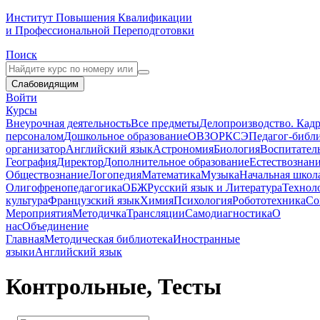
Институт Повышения Квалификации
и Профессиональной Переподготовки
Поиск
Слабовидящим
Войти
Курсы
Внеурочная деятельность
Все предметы
Делопроизводство. Кадр
персоналом
Дошкольное образование
ОВЗ
ОРКСЭ
Педагог-библ
организатор
Английский язык
Астрономия
Биология
Воспитател
География
Директор
Дополнительное образование
Естествознан
Обществознание
Логопедия
Математика
Музыка
Начальная школ
Олигофренопедагогика
ОБЖ
Русский язык и Литература
Технол
культура
Французский язык
Химия
Психология
Робототехника
Со
Мероприятия
Методичка
Трансляции
Самодиагностика
О
нас
Объединение
Главная
Методическая библиотека
Иностранные
языки
Английский язык
Контрольные, Тесты